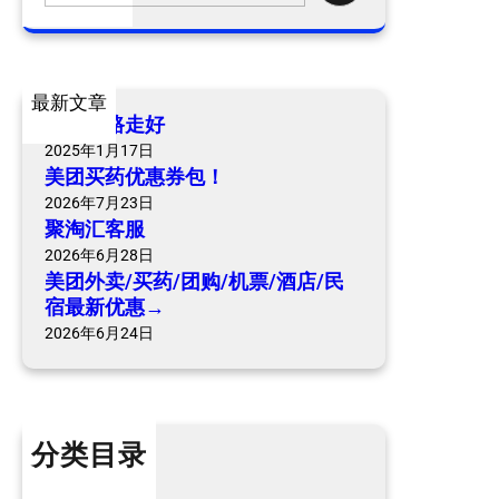
路
a
难
r
行
c
—
最新文章
h
—
爷爷一路走好
发
2025年1月17日
展
美团买药优惠券包！
模
2026年7月23日
式
聚淘汇客服
成
2026年6月28日
瓶
美团外卖/买药/团购/机票/酒店/民
宿最新优惠→
颈
2026年6月24日
分类目录
个人内容