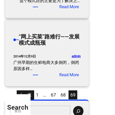
场
这个模式目的主要是为了解决上…
中
：
Read More
盘
网
：
上
网
买
易
菜
“网上买菜”路难行——发展
退
简
模式成瓶颈
出
单
腾
设
讯
想
admin
2014年12月9日
放
广州早期的生鲜电商大多倒闭，倒闭
手
原因多样…
：
Read More
“
网
上
1
…
67
68
69
上一页
买
菜
Search
S
”
e