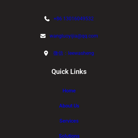
+86 13016049532
wangluoyijia@qq.com
微信：leewasheng
Quick Links
Home
About Us
Services
Solutions