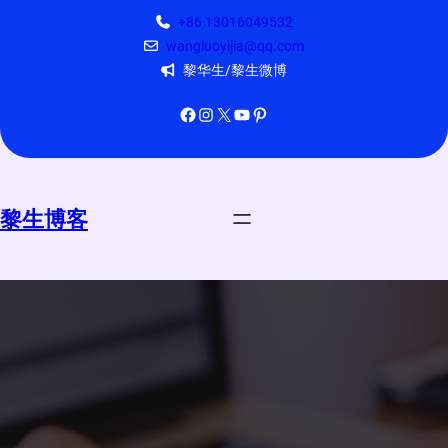
跳
+86 13016049532
至
wangluoyijia@qq.com
内
黎华生/黎生微博
容
Facebook
Instagram
X
YouTube
Pinterest
黎生博客