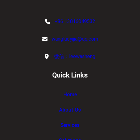
+86 13016049532
wangluoyijia@qq.com
微信：leewasheng
Quick Links
Home
About Us
Services