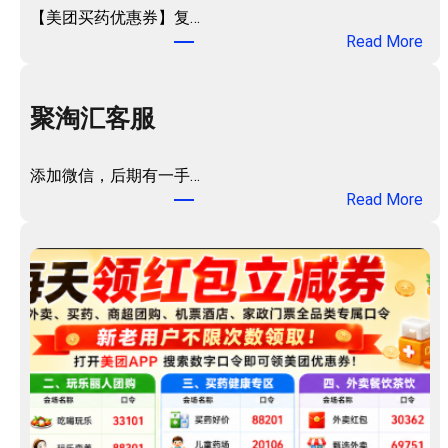
【美团买药优惠券】复…
：
Read More
美
团
买
聚淘汇客服
药
优
添加微信，后期有一手…
惠
：
Read More
券
聚
包
淘
！
汇
客
服