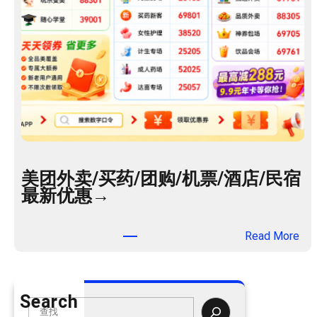
美团外卖/买药/团购/机票/酒店/民宿
最新优惠→
：
Read More
美
团
外
Search
卖
S