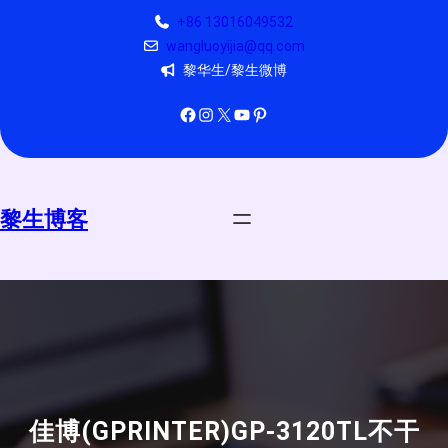
跳
+86 13016049532
至
wangluoyijia@qq.com
内
黎华生/黎生微博
容
Facebook
Instagram
X
YouTube
Pinterest
黎生博客
佳博(GPRINTER)GP-3120TL不干