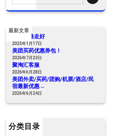
/
e
买
a
药
r
/
c
最新文章
团
h
爷爷一路走好
购
2025年1月17日
/
美团买药优惠券包！
机
2026年7月23日
票
聚淘汇客服
/
2026年6月28日
酒
美团外卖/买药/团购/机票/酒店/民
店
宿最新优惠→
/
2026年6月24日
民
宿
最
新
分类目录
优
惠
个人内容