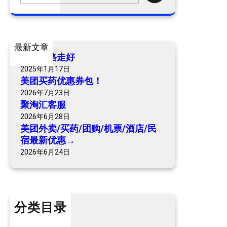
a
r
c
最新文章
h
爷爷一路走好
2025年1月17日
美团买药优惠券包！
2026年7月23日
聚淘汇客服
2026年6月28日
美团外卖/买药/团购/机票/酒店/民
宿最新优惠→
2026年6月24日
分类目录
个人内容