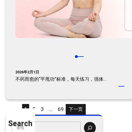
2026年2月1日
不药而愈的“平甩功”标准，每天练习，强体…
1
2
3
…
69
下一页
Search
S
e