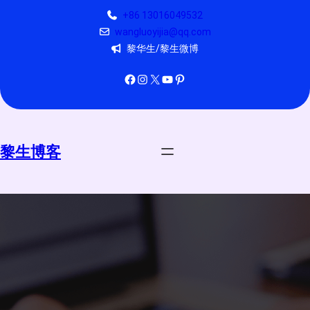
跳
+86 13016049532
至
wangluoyijia@qq.com
内
黎华生/黎生微博
容
Facebook
Instagram
X
YouTube
Pinterest
黎生博客