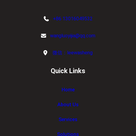
+86 13016049532
wangluoyijia@qq.com
微信：leewasheng
Quick Links
Home
About Us
Services
Solutions