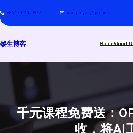
跳
至
+86 13016049532
wangluoyijia@qq.com
内
容
黎生博客
Home
About U
千元课程免费送：OP
收，将AI