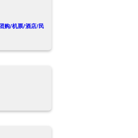
团购/机票/酒店/民