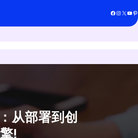
Facebook
Instagram
X
YouTube
Pinterest
营：从部署到创
擎!