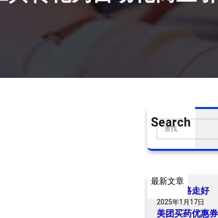
Search
S
e
a
r
c
最新文章
h
爷爷一路走好
2025年1月17日
美团买药优惠