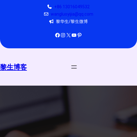
跳
+86 13016049532
至
wangluoyijia@qq.com
内
黎华生/黎生微博
容
Facebook
Instagram
X
YouTube
Pinterest
黎生博客