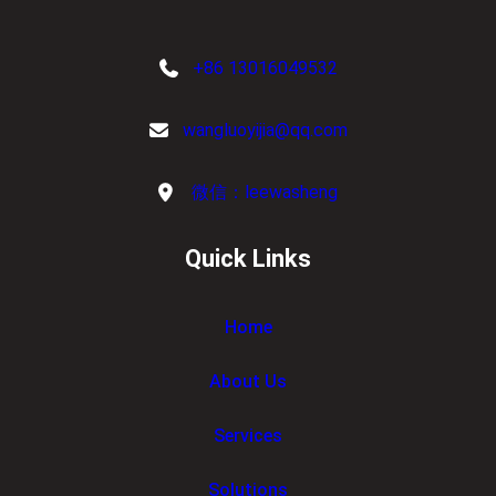
+86 13016049532
wangluoyijia@qq.com
微信：leewasheng
Quick Links
Home
About Us
Services
Solutions