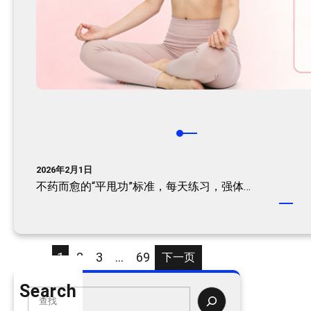
2026年2月1日
不药而愈的“平甩功”标准，每天练习，强体…
1
2
3
…
69
下一页
Search
S
e