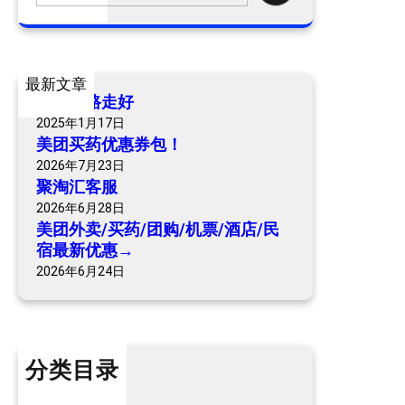
a
r
c
最新文章
h
爷爷一路走好
2025年1月17日
美团买药优惠券包！
2026年7月23日
聚淘汇客服
2026年6月28日
美团外卖/买药/团购/机票/酒店/民
宿最新优惠→
2026年6月24日
分类目录
个人内容