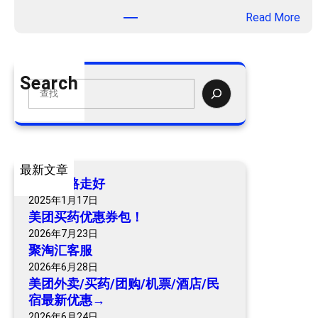
：
Read More
美
团
外
Search
卖
S
/
e
买
a
药
r
/
c
最新文章
团
h
爷爷一路走好
购
2025年1月17日
/
美团买药优惠券包！
机
2026年7月23日
票
聚淘汇客服
/
2026年6月28日
酒
美团外卖/买药/团购/机票/酒店/民
店
宿最新优惠→
/
2026年6月24日