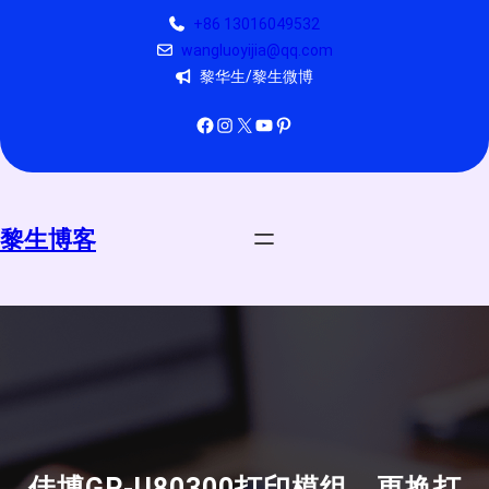
跳
+86 13016049532
至
wangluoyijia@qq.com
内
黎华生/黎生微博
容
Facebook
Instagram
X
YouTube
Pinterest
黎生博客
佳博GP-U80300打印模组，更换打