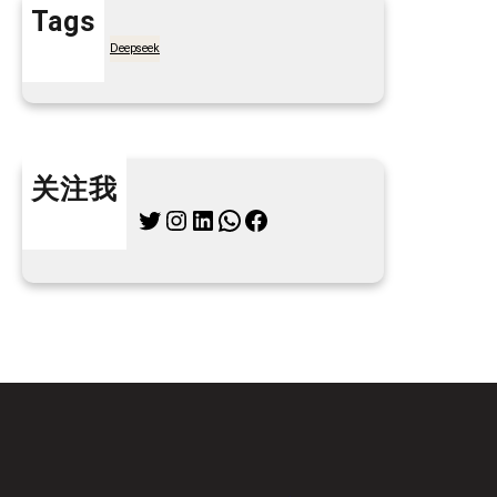
Tags
7天买菜网
Deepseek
关注我
Twitter
Instagram
LinkedIn
WhatsApp
Facebook