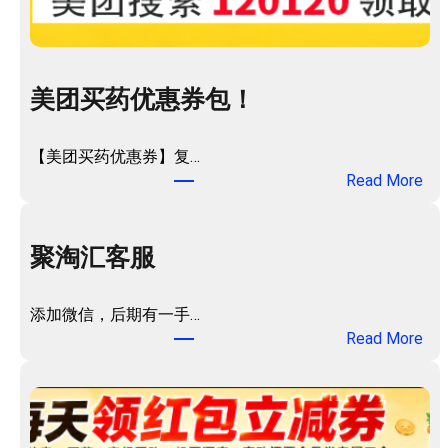
美团买药优惠券包！
【美团买药优惠券】复…
：
Read More
美
团
买
聚淘汇客服
药
优
添加微信，后期有一手…
惠
：
Read More
券
聚
包
淘
！
汇
客