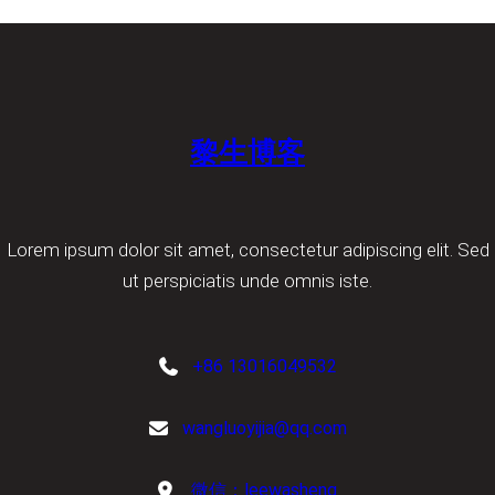
黎生博客
Lorem ipsum dolor sit amet, consectetur adipiscing elit. Sed
ut perspiciatis unde omnis iste.
+86 13016049532
wangluoyijia@qq.com
微信：leewasheng