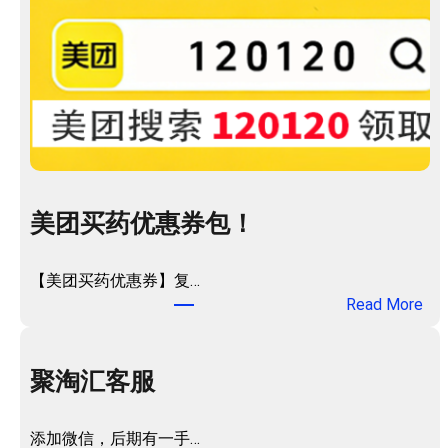
美团买药优惠券包！
【美团买药优惠券】复…
：
Read More
美
团
买
聚淘汇客服
药
优
添加微信，后期有一手…
惠