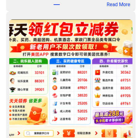
：
Read More
券
聚
包
淘
！
汇
客
服