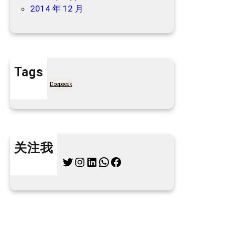
2014 年 12 月
Tags
7天买菜网
Deepseek
关注我
Twitter
Instagram
LinkedIn
WhatsApp
Facebook