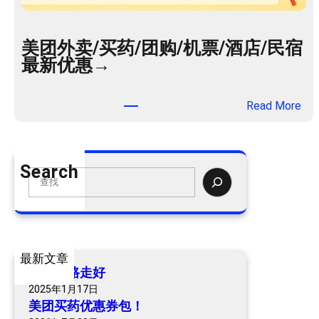
美团外卖/买药/团购/机票/酒店/民宿
最新优惠→
：
Read More
美
团
外
Search
卖
S
/
e
买
a
药
r
/
c
最新文章
团
h
爷爷一路走好
购
2025年1月17日
/
美团买药优惠券包！
机