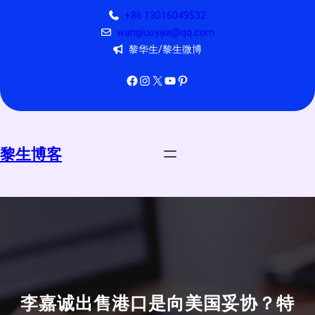
跳
+86 13016049532
至
wangluoyijia@qq.com
内
黎华生/黎生微博
容
Facebook
Instagram
X
YouTube
Pinterest
黎生博客
李嘉诚出售港口是向美国妥协？特