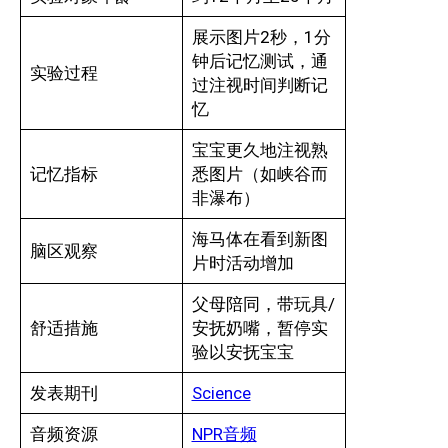
展示图片2秒，1分
钟后记忆测试，通
实验过程
过注视时间判断记
忆
宝宝更久地注视熟
记忆指标
悉图片（如峡谷而
非瀑布）
海马体在看到新图
脑区观察
片时活动增加
父母陪同，带玩具/
舒适措施
安抚奶嘴，暂停实
验以安抚宝宝
发表期刊
Science
音频资源
NPR音频