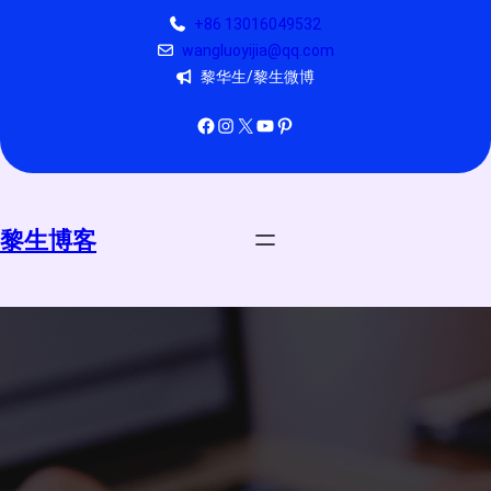
跳
+86 13016049532
至
wangluoyijia@qq.com
内
黎华生/黎生微博
容
Facebook
Instagram
X
YouTube
Pinterest
黎生博客