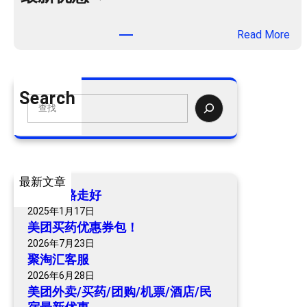
：
Read More
美
团
外
Search
卖
S
/
e
买
a
药
r
/
c
最新文章
团
h
爷爷一路走好
购
2025年1月17日
/
美团买药优惠券包！
机
2026年7月23日
票
聚淘汇客服
/
2026年6月28日
酒
美团外卖/买药/团购/机票/酒店/民
店