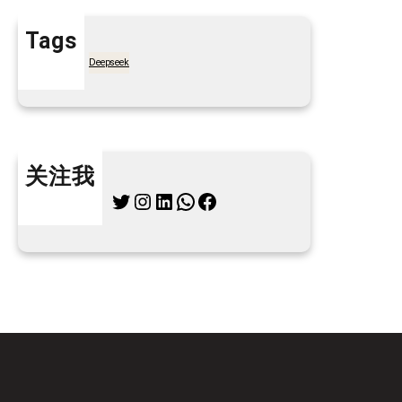
Tags
7天买菜网
Deepseek
关注我
Twitter
Instagram
LinkedIn
WhatsApp
Facebook