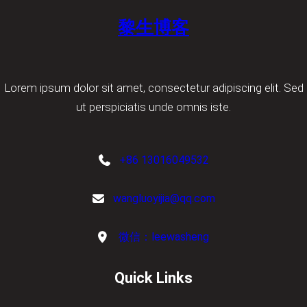
黎生博客
Lorem ipsum dolor sit amet, consectetur adipiscing elit. Sed
ut perspiciatis unde omnis iste.
+86 13016049532
wangluoyijia@qq.com
微信：leewasheng
Quick Links