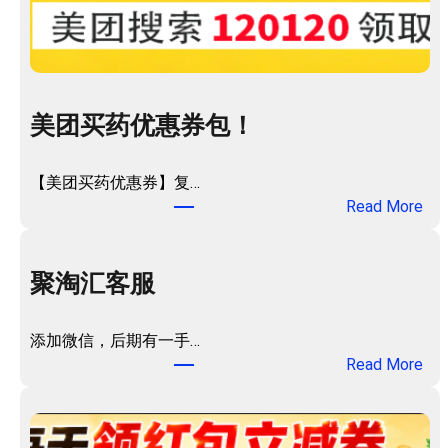
美团买药优惠券包！
【美团买药优惠券】复…
：
Read More
美
团
买
聚淘汇客服
药
优
添加微信，后期有一手…
惠
：
Read More
券
聚
包
淘
！
汇