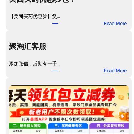
【美团买药优惠券】复…
：
Read More
美
团
买
聚淘汇客服
药
优
添加微信，后期有一手…
惠
：
Read More
券
聚
包
淘
！
汇
客
服