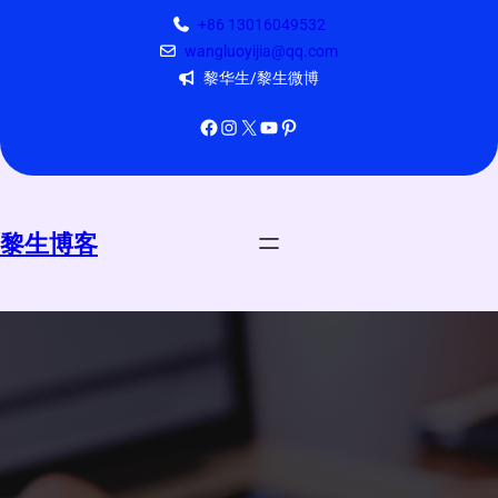
跳
+86 13016049532
至
wangluoyijia@qq.com
内
黎华生/黎生微博
容
Facebook
Instagram
X
YouTube
Pinterest
黎生博客