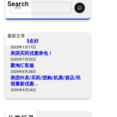
Search
卖
S
/
e
买
a
药
r
/
c
最新文章
团
h
爷爷一路走好
购
2025年1月17日
/
美团买药优惠券包！
机
2026年7月23日
票
聚淘汇客服
/
2026年6月28日
酒
美团外卖/买药/团购/机票/酒店/民
店
宿最新优惠→
/
2026年6月24日
民
宿
最
新