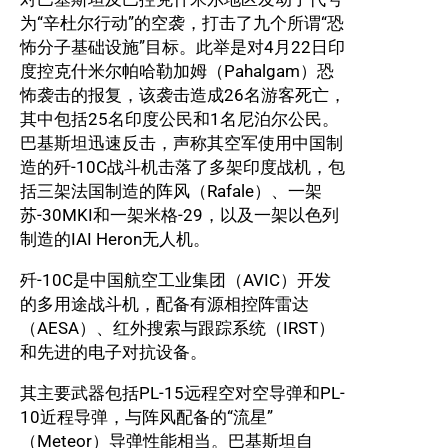
为“辛杜尔行动”的空袭，打击了九个所谓“恐
怖分子基础设施”目标。此举是对4月22日印
度控克什米尔帕哈勒加姆（Pahalgam）恐
怖袭击的报复，该袭击造成26名游客死亡，
其中包括25名印度公民和1名尼泊尔公民。
巴基斯坦迅速反击，声称其空军使用中国制
造的歼-10C战斗机击落了多架印度战机，包
括三架法国制造的阵风（Rafale）、一架
苏-30MKI和一架米格-29，以及一架以色列
制造的IAI Heron无人机。
歼-10C是中国航空工业集团（AVIC）开发
的多用途战斗机，配备有源相控阵雷达
（AESA）、红外搜索与跟踪系统（IRST）
和先进的电子对抗设备。
其主要武器包括PL-15远程空对空导弹和PL-
10近程导弹，与阵风配备的“流星”
（Meteor）导弹性能相当。巴基斯坦自