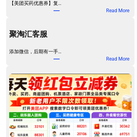
【美团买药优惠券】复…
：
Read More
美
团
买
聚淘汇客服
药
优
添加微信，后期有一手…
惠
：
Read More
券
聚
包
淘
！
汇
客
服