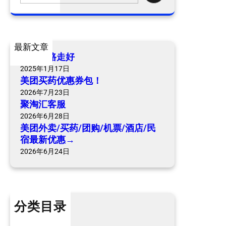
买
a
药
r
/
c
最新文章
团
h
爷爷一路走好
购
2025年1月17日
/
美团买药优惠券包！
机
2026年7月23日
票
聚淘汇客服
/
2026年6月28日
酒
美团外卖/买药/团购/机票/酒店/民
店
宿最新优惠→
/
2026年6月24日
民
宿
最
新
分类目录
优
惠
个人内容