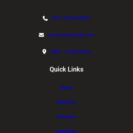
+86 13016049532
wangluoyijia@qq.com
微信：leewasheng
Quick Links
Home
About Us
Services
Solutions