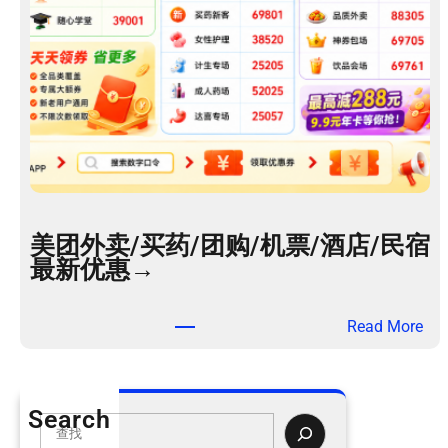
美团外卖/买药/团购/机票/酒店/民宿
最新优惠→
：
Read More
美
团
外
Search
卖
S
/
e