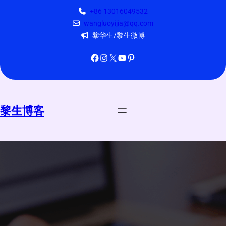
跳
+86 13016049532
至
wangluoyijia@qq.com
内
黎华生/黎生微博
容
Facebook
Instagram
X
YouTube
Pinterest
黎生博客