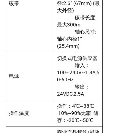
碳带
径:2.6” (67mm) (最
大外径)
碳带长度:
最大300m
轴心尺寸:
轴心内径1”
(25.4mm)
切换式电源供应器
输入：
100~240V~1.8A,5
电源
0-60Hz，
输出：
24VDC,2.5A
操作：4℃~38℃
操作温度
10%~90%无霜 储
存：-20℃~50℃
商业产品标签/邮政