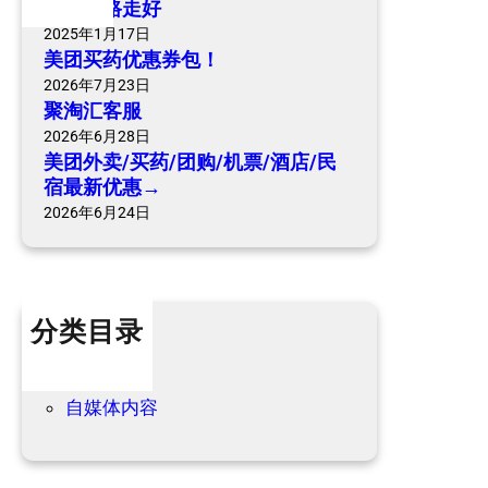
爷爷一路走好
购
2025年1月17日
/
美团买药优惠券包！
机
2026年7月23日
票
聚淘汇客服
/
2026年6月28日
酒
美团外卖/买药/团购/机票/酒店/民
店
宿最新优惠→
/
2026年6月24日
民
宿
最
新
分类目录
优
惠
个人内容
→
优惠信息
自媒体内容