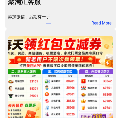
买
聚淘汇客服
药
优
添加微信，后期有一手…
惠
：
Read More
券
聚
包
淘
！
汇
客
服