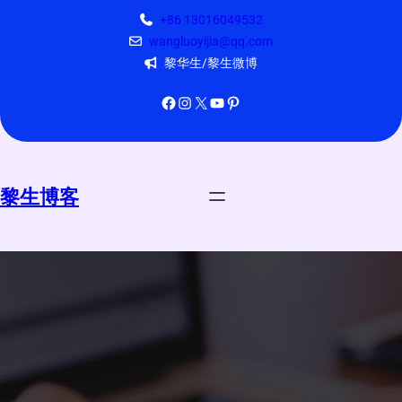
跳
+86 13016049532
至
wangluoyijia@qq.com
内
黎华生/黎生微博
容
Facebook
Instagram
X
YouTube
Pinterest
黎生博客