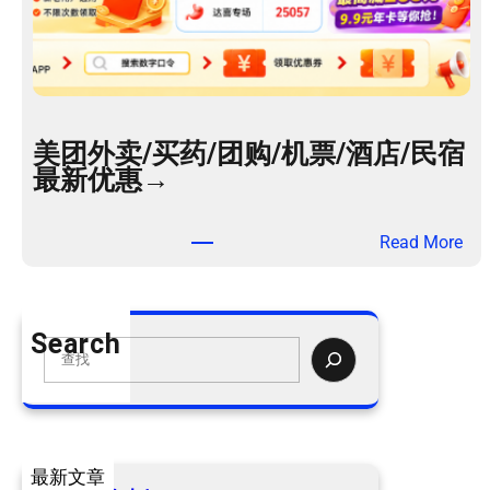
美团外卖/买药/团购/机票/酒店/民宿
最新优惠→
：
Read More
美
团
外
Search
卖
S
/
e
买
a
药
r
/
c
最新文章
团
h