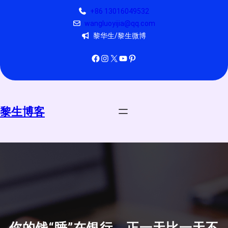
跳
+86 13016049532
至
wangluoyijia@qq.com
内
黎华生/黎生微博
容
Facebook
Instagram
X
YouTube
Pinterest
黎生博客
你的钱“睡”在银行，正一天比一天不