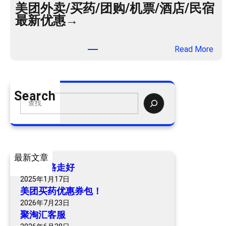
美团外卖/买药/团购/机票/酒店/民宿
最新优惠→
：
Read More
美
团
外
Search
卖
S
/
e
买
a
药
r
/
c
最新文章
团
h
爷爷一路走好
购
2025年1月17日
/
美团买药优惠券包！
机
2026年7月23日
票
聚淘汇客服
/