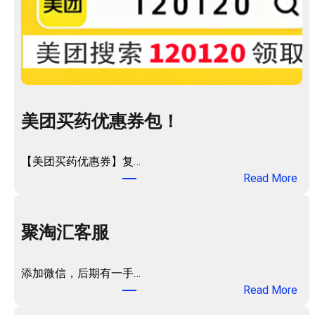
美团买药优惠券包！
【美团买药优惠券】复…
：
Read More
美
团
买
聚淘汇客服
药
优
添加微信，后期有一手…
惠
：
Read More
券
聚
包