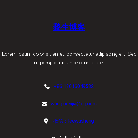
黎生博客
Lorem ipsum dolor sit amet, consectetur adipiscing elit. Sed
ut perspiciatis unde omnis iste.
+86 13016049532
wangluoyijia@qq.com
微信：leewasheng