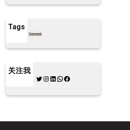
Tags
7天买菜网
Deepseek
关注我
Twitter
Instagram
LinkedIn
WhatsApp
Facebook