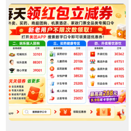
淘
！
汇
客
服