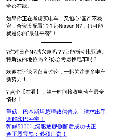
全都在线。
如果你正在考虑买电车，又担心“国产不稳
定，合资没配置”？? 那Nissan N7，很可能
就是你的“最佳平替”！
?你对日产N7感兴趣吗？?它能撼动比亚迪、
特斯拉的地位吗？?你会考虑换电车吗？
欢迎在评论区留言讨论，一起关注更多电车
新势力！
? 点个【在看】，第一时间接收电动车最全
情报！
重磅！巴基斯坦总理致信普京：请求出手
调解印巴冲突！
朝鲜5000吨级驱逐舰侧翻后成功扶正，
金正恩震怒：必须追责！