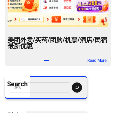
美团外卖/买药/团购/机票/酒店/民宿
最新优惠→
：
Read More
美
团
外
Search
卖
S
/
e
买
a
药
r
/
c