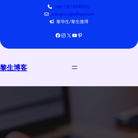
跳
+86 13016049532
至
wangluoyijia@qq.com
内
黎华生/黎生微博
容
Facebook
Instagram
X
YouTube
Pinterest
黎生博客