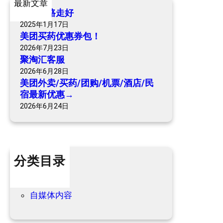
最新文章
团
h
爷爷一路走好
购
2025年1月17日
/
美团买药优惠券包！
机
2026年7月23日
票
聚淘汇客服
/
2026年6月28日
酒
美团外卖/买药/团购/机票/酒店/民
店
宿最新优惠→
/
2026年6月24日
民
宿
最
新
分类目录
优
惠
个人内容
→
优惠信息
自媒体内容