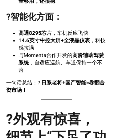
全够用，还很稳
?智能化方面：
高通8295芯片
，车机反应飞快
14.6英寸中控大屏+全液晶仪表
，科技
感拉满
与Momenta合作开发的
高阶辅助驾驶
系统
，自适应巡航、车道保持一个不
落
一句话总结：?
日系老将+国产智能=卷翻合
资市场！
?外观有惊喜，
细节上“下足了功