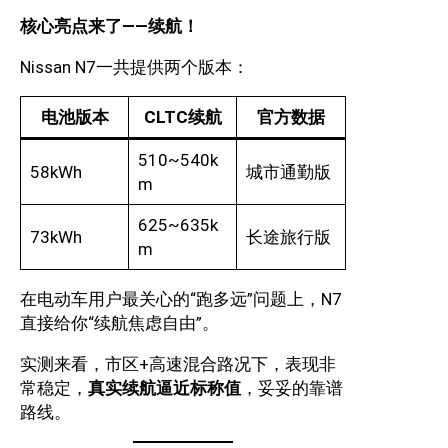
核心亮点来了——续航！
Nissan N7一共提供两个版本：
电池版本
CLTC续航
官方数据
510~540k
58kWh
城市通勤版
m
625~635k
73kWh
长途旅行版
m
在电动车用户最关心的“跑多远”问题上，N7
直接给你“续航焦虑自由”。
实测来看，市区+高速混合路况下，表现非
常稳定，
真实续航逼近标称值
，妥妥的靠谱
路线。