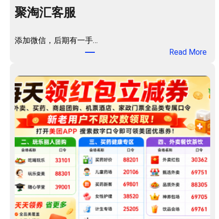
买
聚淘汇客服
药
优
添加微信，后期有一手…
惠
：
Read More
券
聚
包
淘
！
汇
客
服