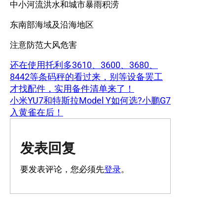
中小河流洪水和城市暴雨积涝
东南部海域及沿海地区
注意防范大风危害
还在使用托利多3610、3600、3680、
8442等条码秤的看过来，别等设备罢工
才找配件，实用备件清单来了！
小米YU7和特斯拉Model Y如何选?小鹏G7
入黄雀在后！
发表回复
要发表评论，您必须先
登录
。