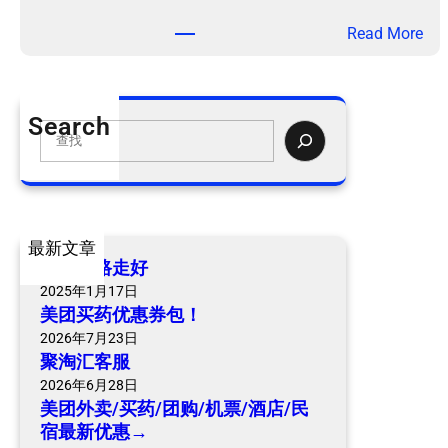
：
Read More
美
团
外
Search
卖
S
/
e
买
a
药
r
/
c
最新文章
团
h
爷爷一路走好
购
2025年1月17日
/
美团买药优惠券包！
机
2026年7月23日
票
聚淘汇客服
/
2026年6月28日
酒
美团外卖/买药/团购/机票/酒店/民
店
宿最新优惠→
/