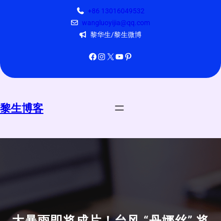
跳
+86 13016049532
至
wangluoyijia@qq.com
内
黎华生/黎生微博
容
Facebook
Instagram
X
YouTube
Pinterest
黎生博客
大暴雨即将成片！台风 “丹娜丝” 将