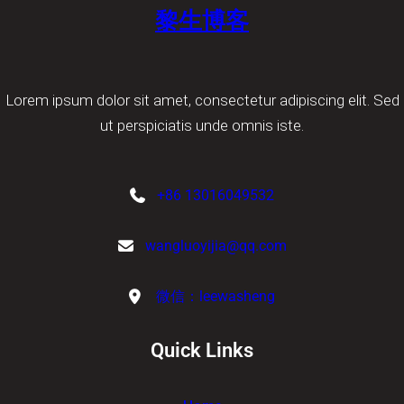
黎生博客
Lorem ipsum dolor sit amet, consectetur adipiscing elit. Sed
ut perspiciatis unde omnis iste.
+86 13016049532
wangluoyijia@qq.com
微信：leewasheng
Quick Links