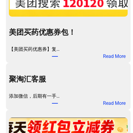
美团买药优惠券包！
【美团买药优惠券】复…
：
Read More
美
团
买
聚淘汇客服
药
优
添加微信，后期有一手…
惠
：
Read More
券
聚
包
淘
！
汇
客