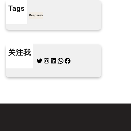
Tags
7天买菜网
Deepseek
关注我
Twitter
Instagram
LinkedIn
WhatsApp
Facebook