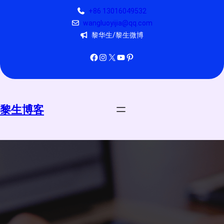
跳
+86 13016049532
至
wangluoyijia@qq.com
内
黎华生/黎生微博
容
Facebook
Instagram
X
YouTube
Pinterest
黎生博客