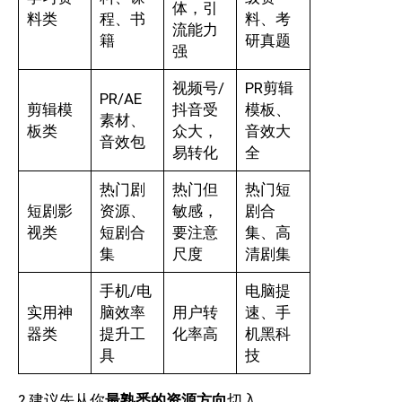
体，引
料类
程、书
料、考
流能力
籍
研真题
强
视频号/
PR剪辑
PR/AE
剪辑模
抖音受
模板、
素材、
板类
众大，
音效大
音效包
易转化
全
热门剧
热门但
热门短
短剧影
资源、
敏感，
剧合
视类
短剧合
要注意
集、高
集
尺度
清剧集
手机/电
电脑提
实用神
脑效率
用户转
速、手
器类
提升工
化率高
机黑科
具
技
? 建议先从你
最熟悉的资源方向
切入。