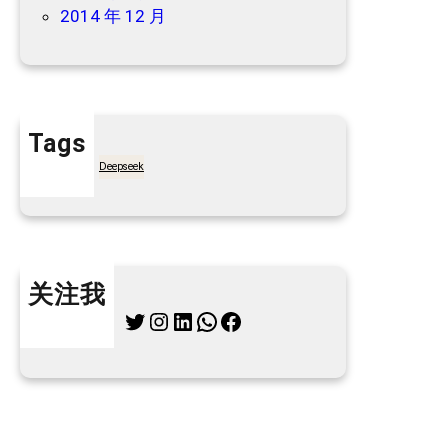
2014 年 12 月
Tags
7天买菜网
Deepseek
关注我
Twitter
Instagram
LinkedIn
WhatsApp
Facebook