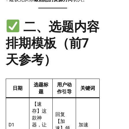
二、选题内容
排期模板（前7
天参考）
选题标
用户动
日期
关键词
题
作引导
【速
存】这
回复
款神
【加
D1
器，让
加速
速】领