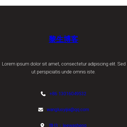
黎生博客
Lorem ipsum dolor sit amet, consectetur adipiscing elit. Sed
ut perspiciatis unde omnis iste.
+86 13016049532
wangluoyijia@qq.com
微信：leewasheng