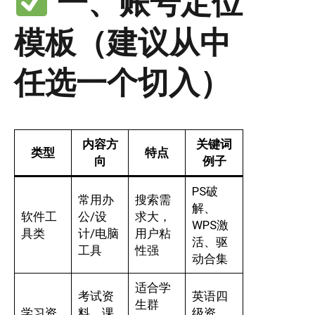
一、账号定位
模板（建议从中
任选一个切入）
内容方
关键词
类型
特点
向
例子
PS破
常用办
搜索需
解、
软件工
公/设
求大，
WPS激
具类
计/电脑
用户粘
活、驱
工具
性强
动合集
适合学
考试资
英语四
生群
学习资
料、课
级资