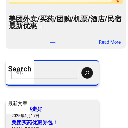
美团外卖/买药/团购/机票/酒店/民宿
最新优惠→
：
Read More
美
团
外
Search
卖
S
/
e
买
a
药
r
/
c
最新文章
团
h
爷爷一路走好
购
2025年1月17日
/
美团买药优惠券包！
机