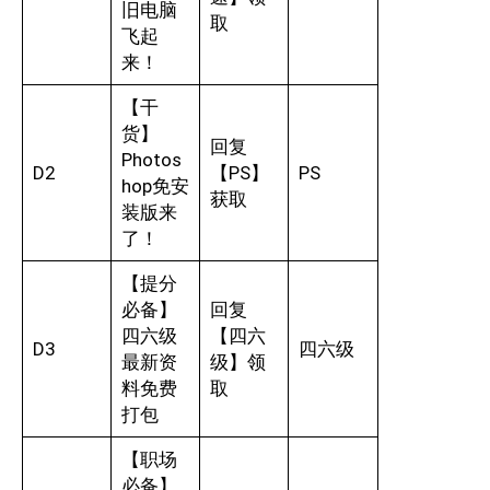
旧电脑
取
飞起
来！
【干
货】
回复
Photos
D2
【PS】
PS
hop免安
获取
装版来
了！
【提分
必备】
回复
四六级
【四六
D3
四六级
最新资
级】领
料免费
取
打包
【职场
必备】