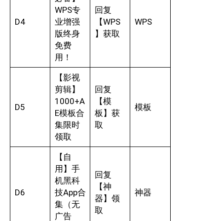
WPS专
回复
D4
业增强
【WPS
WPS
版终身
】获取
免费
用！
【影视
剪辑】
回复
1000+A
【模
D5
模板
E模板合
板】获
集限时
取
领取
【自
用】手
回复
机黑科
【神
D6
技App合
神器
器】领
集（无
取
广告