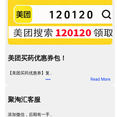
美团买药优惠券包！
【美团买药优惠券】复…
：
Read More
美
团
买
聚淘汇客服
药
优
添加微信，后期有一手…
惠