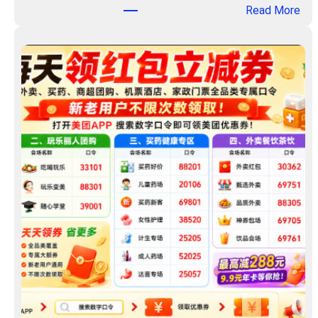
：
Read More
券
聚
包
淘
！
汇
客
服