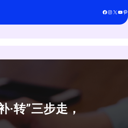
Facebook
Instagram
X
YouTube
Pinterest
补·转”三步走，