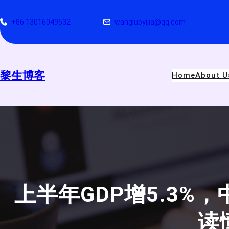
跳
至
+86 13016049532
wangluoyijia@qq.com
内
容
黎生博客
Home
About U
上半年GDP增5.3%
读