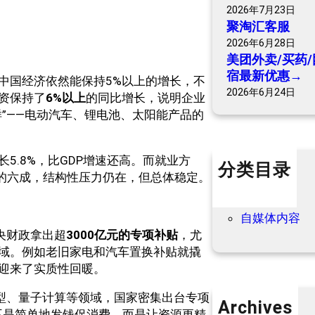
2026年7月23日
聚淘汇客服
2026年6月28日
美团外卖/买药/
宿最新优惠→
中国经济依然能保持5%以上的增长，不
2026年6月24日
资保持了
6%以上
的同比增长，说明企业
”——电动汽车、锂电池、太阳能产品的
5.8%，比GDP增速还高。而就业方
分类目录
的六成，结构性压力仍在，但总体稳定。
个人内容
优惠信息
自媒体内容
央财政拿出超
3000亿元的专项补贴
，尤
域。例如老旧家电和汽车置换补贴就撬
迎来了实质性回暖。
模型、量子计算等领域，国家密集出台专项
Archives
，不是简单地发钱促消费，而是让资源更精