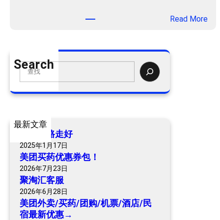
：
Read More
美
团
外
Search
卖
S
/
e
买
a
药
r
/
c
最新文章
团
h
爷爷一路走好
购
2025年1月17日
/
美团买药优惠券包！
机
2026年7月23日
票
聚淘汇客服
/
2026年6月28日
酒
美团外卖/买药/团购/机票/酒店/民
店
宿最新优惠→
/