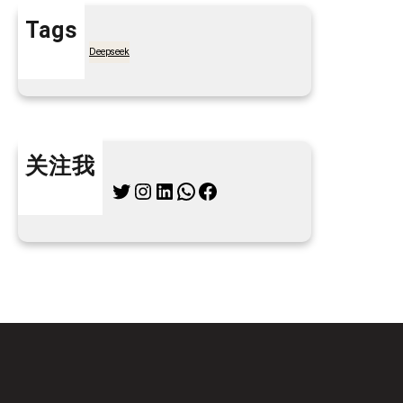
Tags
7天买菜网
Deepseek
关注我
Twitter
Instagram
LinkedIn
WhatsApp
Facebook