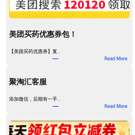
美团买药优惠券包！
【美团买药优惠券】复…
：
Read More
美
团
买
聚淘汇客服
药
优
添加微信，后期有一手…
惠
：
Read More
券
聚
包
淘
！
汇
客