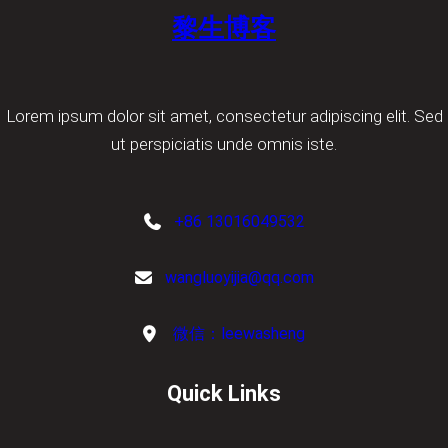
黎生博客
Lorem ipsum dolor sit amet, consectetur adipiscing elit. Sed
ut perspiciatis unde omnis iste.
+86 13016049532
wangluoyijia@qq.com
微信：leewasheng
Quick Links