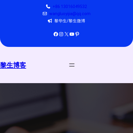
跳
+86 13016049532
至
wangluoyijia@qq.com
内
黎华生/黎生微博
容
Facebook
Instagram
X
YouTube
Pinterest
黎生博客