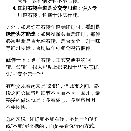
管理，这种情况也不能右转。
红灯右转车道是公交专用道
：误入专
用道右转，也属于违法行驶。
另外，如果你在右转车道等红灯时，
看到是
绿箭头才能走
；如果没箭头而是红灯，那你
必须判断是否允许右转、是否安全。别一味
等红灯变绿，否则后车可能会鸣笛催你。
延伸一下
：除了右转，其实交通中的“可
转、禁转”，很大程度上都依赖于**“标志优
先”+“安全第一”**。
有些交规看起来是“常识”，但城市之间、路
段之间会因管理细节不同而不同。因此，最
稳妥的做法就是：多看标志、多观察周围、
不要图快。
总的来说—红灯能不能右转，不是一句“能”
或“不能”能概括的，而是要看你转的
方式
、