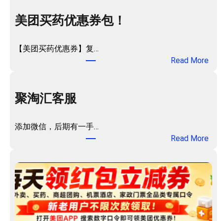
美团买药优惠券包！
【美团买药优惠券】复…
：
Read More
美
团
买
聚淘汇客服
药
优
添加微信，后期有一手…
惠
：
Read More
券
聚
包
淘
！
汇
客
服