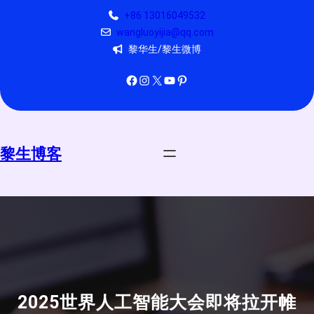
跳
+86 13016049532
至
wangluoyijia@qq.com
内
黎华生/黎生微博
容
Facebook
Instagram
X
YouTube
Pinterest
黎生博客
2025世界人工智能大会即将拉开帷