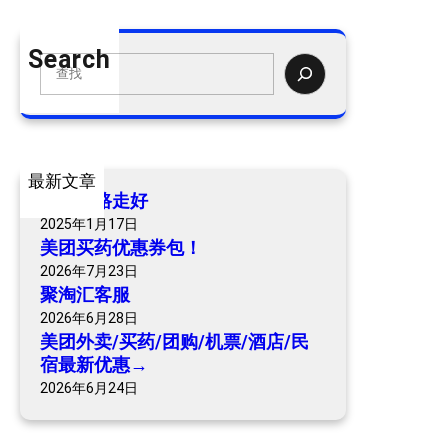
团
外
Search
卖
S
/
e
买
a
药
r
/
c
最新文章
团
h
爷爷一路走好
购
2025年1月17日
/
美团买药优惠券包！
机
2026年7月23日
票
聚淘汇客服
/
2026年6月28日
酒
美团外卖/买药/团购/机票/酒店/民
店
宿最新优惠→
/
2026年6月24日
民
宿
最