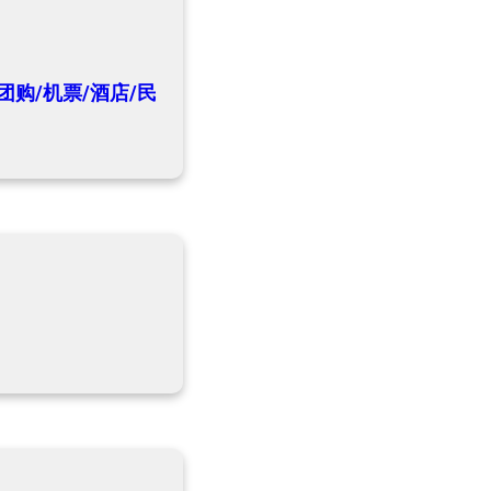
团购/机票/酒店/民