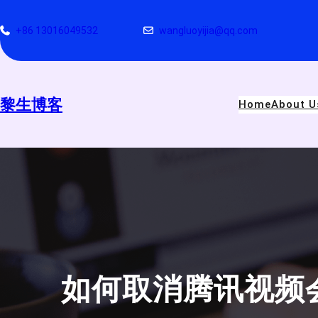
跳
至
+86 13016049532
wangluoyijia@qq.com
内
容
黎生博客
Home
About U
如何取消腾讯视频