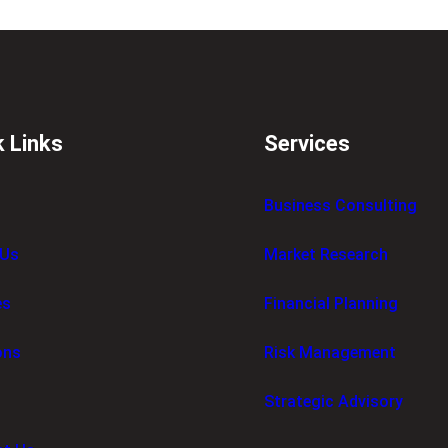
最
新
优
惠
→
k Links
Services
Business Consulting
 Us
Market Research
es
Financial Planning
ons
Risk Management
Strategic Advisory