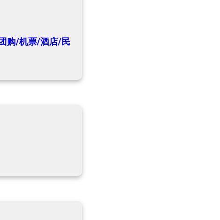
团购/机票/酒店/民