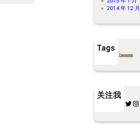
2015 年 1 月
美
2014 年 12 
团
外
卖
/
买
Tags
药
7天买菜网
Deepseek
/
团
购
/
机
关注我
票
/
Twitter
Instagram
L
酒
店
/
民
宿