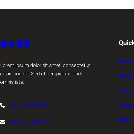
Quic
黎生博客
Home
Lorem ipsum dolor sit amet, consectetur
adipiscing elit. Sed ut perspiciatis unde
About
omnis iste.
Servic
+86 13016049532
Soluti
Blog
wangluoyijia@qq.com