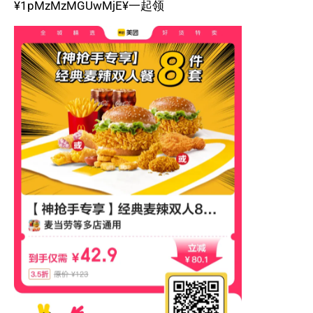
¥1pMzMzMGUwMjE¥一起领