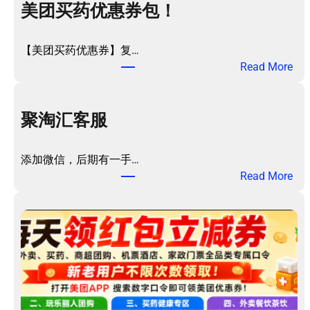
美团买药优惠券包！
【美团买药优惠券】复…
：
Read More
美
团
买
聚淘汇客服
药
优
添加微信，后期有一手…
惠
：
Read More
券
聚
包
淘
！
汇
客
服