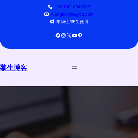
跳
+86 13016049532
至
wangluoyijia@qq.com
内
黎华生/黎生微博
容
Facebook
Instagram
X
YouTube
Pinterest
黎生博客