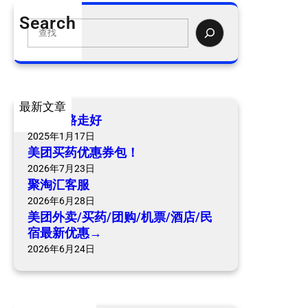
外
Search
卖
S
/
e
买
a
药
r
/
c
最新文章
团
h
爷爷一路走好
购
2025年1月17日
/
美团买药优惠券包！
机
2026年7月23日
票
聚淘汇客服
/
2026年6月28日
酒
美团外卖/买药/团购/机票/酒店/民
店
宿最新优惠→
/
2026年6月24日
民
宿
最
新