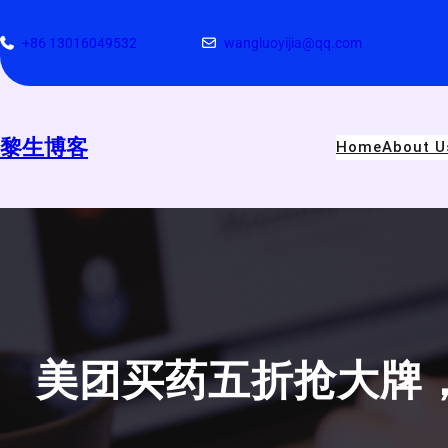
跳
至
+86 13016049532
wangluoyijia@qq.com
内
容
黎生博客
Home
About U
美团买药五折抢大牌