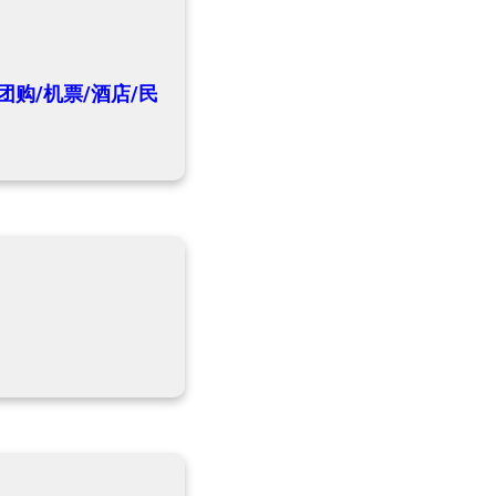
团购/机票/酒店/民