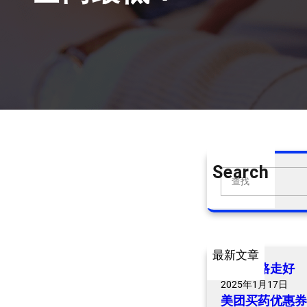
Search
S
e
a
r
c
最新文章
h
爷爷一路走好
2025年1月17日
美团买药优惠