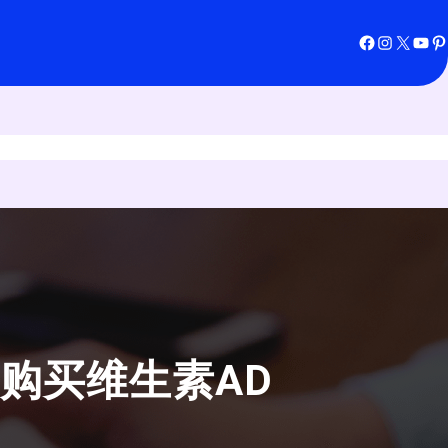
Facebook
Instagram
X
YouTube
Pinterest
购买维生素AD