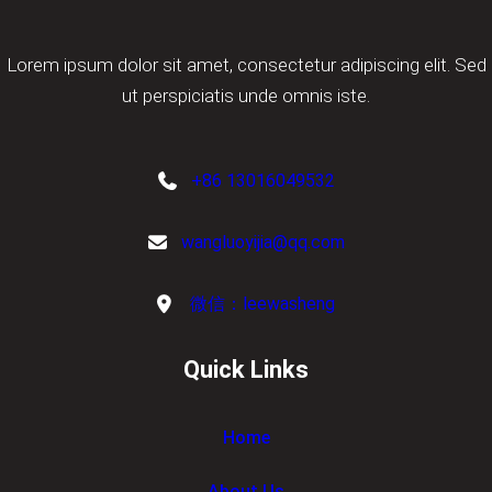
Lorem ipsum dolor sit amet, consectetur adipiscing elit. Sed
ut perspiciatis unde omnis iste.
+86 13016049532
wangluoyijia@qq.com
微信：leewasheng
Quick Links
Home
About Us