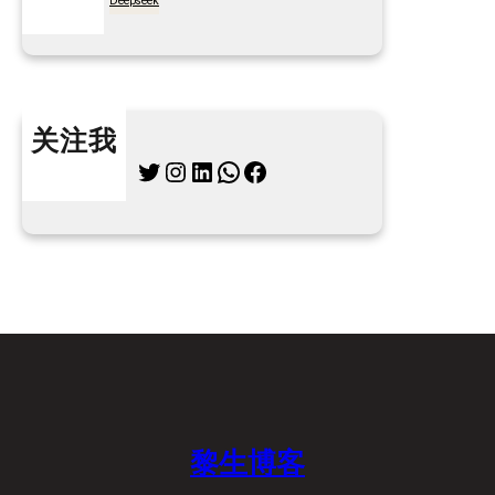
7天买菜网
Deepseek
关注我
Twitter
Instagram
LinkedIn
WhatsApp
Facebook
黎生博客