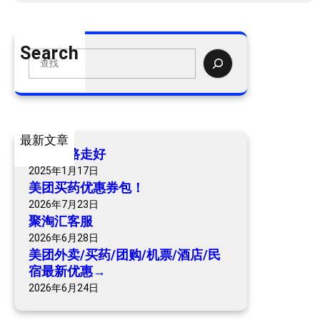
美
团
外
Search
卖
S
/
e
买
a
药
r
/
c
最新文章
团
h
爷爷一路走好
购
2025年1月17日
/
美团买药优惠券包！
机
2026年7月23日
票
聚淘汇客服
/
2026年6月28日
酒
美团外卖/买药/团购/机票/酒店/民
店
宿最新优惠→
/
2026年6月24日
民
宿