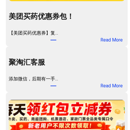
美团买药优惠券包！
【美团买药优惠券】复…
：
Read More
美
团
买
聚淘汇客服
药
优
添加微信，后期有一手…
惠
：
Read More
券
聚
包
淘
！
汇
客
服