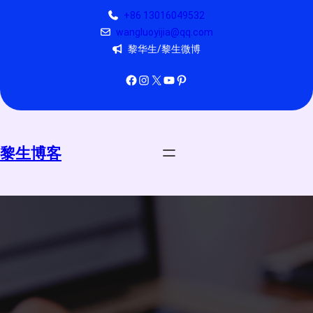
跳
+86 13016049532
至
wangluoyijia@qq.com
内
黎华生/黎生微博
容
Facebook
Instagram
X
YouTube
Pinterest
黎生博客