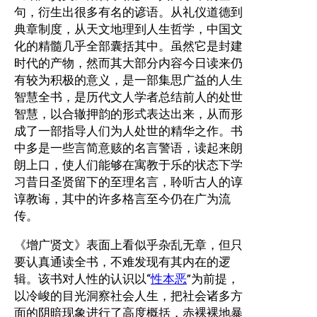
句，衍生出很多有名的谚语。从礼仪道德到
典章制度，从天文地理到人生哲学，中国文
化的精髓几乎全部囊括其中。虽然它是封建
时代的产物，然而其大部分内容今日读来仍
有较为积极的意义，是一部集思广益的人生
智慧全书，是历代文人学者总结前人的处世
智慧，以合辙押韵的形式表达出来，从而形
成了一部指导人们为人处世的精华之作。书
中多是一些言简意赅的名言警语，读起来朗
朗上口，使人们能够在寓教于乐的状态下学
习昔日圣贤留下的至理名言，聆听古人的谆
谆教诲，其中的许多格言至今仍在广为流
传。
《增广贤文》表面上看似乎杂乱无章，但只
要认真通读全书，不难发现有其内在的逻
辑。该书对人性的认识以“
性本恶
”为前提，
以冷峻的目光洞察社会人生，把社会诸多方
面的阴暗现象进行了高度概括，赤裸裸地暴