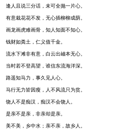
逢人且说三分话，未可全抛一片心。
有意栽花花不发，无心插柳柳成荫。
画龙画虎难画骨，知人知面不知心。
钱财如粪土，仁义值千金。
流水下滩非有意，白云出岫本无心。
当时若不登高望，谁信东流海洋深。
路遥知马力，事久见人心。
马行无力皆因瘦，人不风流只为贫。
饶人不是痴汉，痴汉不会饶人。
是亲不是亲，非亲却是亲。
美不美，乡中水；亲不亲，故乡人。