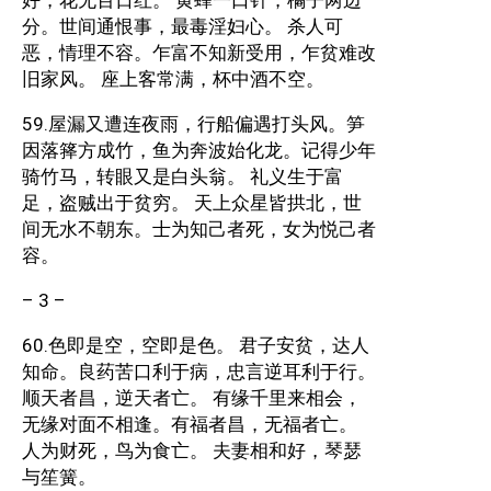
好，花无百日红。 黄蜂一口针，橘子两边
分。世间通恨事，最毒淫妇心。 杀人可
恶，情理不容。乍富不知新受用，乍贫难改
旧家风。 座上客常满，杯中酒不空。
59.屋漏又遭连夜雨，行船偏遇打头风。笋
因落箨方成竹，鱼为奔波始化龙。记得少年
骑竹马，转眼又是白头翁。 礼义生于富
足，盗贼出于贫穷。 天上众星皆拱北，世
间无水不朝东。士为知己者死，女为悦己者
容。
– 3 –
60.色即是空，空即是色。 君子安贫，达人
知命。良药苦口利于病，忠言逆耳利于行。
顺天者昌，逆天者亡。 有缘千里来相会，
无缘对面不相逢。有福者昌，无福者亡。
人为财死，鸟为食亡。 夫妻相和好，琴瑟
与笙簧。