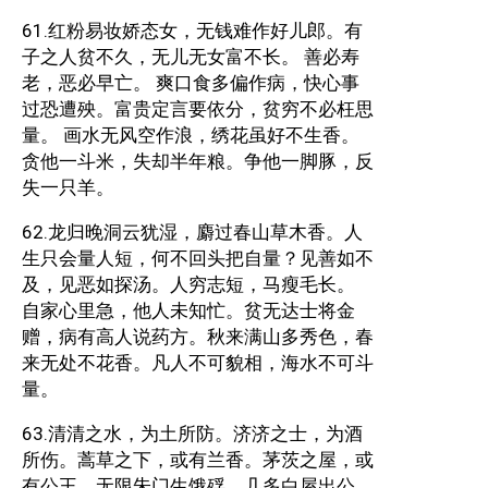
61.红粉易妆娇态女，无钱难作好儿郎。有
子之人贫不久，无儿无女富不长。 善必寿
老，恶必早亡。 爽口食多偏作病，快心事
过恐遭殃。富贵定言要依分，贫穷不必枉思
量。 画水无风空作浪，绣花虽好不生香。
贪他一斗米，失却半年粮。争他一脚豚，反
失一只羊。
62.龙归晚洞云犹湿，麝过春山草木香。人
生只会量人短，何不回头把自量？见善如不
及，见恶如探汤。人穷志短，马瘦毛长。
自家心里急，他人未知忙。贫无达士将金
赠，病有高人说药方。秋来满山多秀色，春
来无处不花香。凡人不可貌相，海水不可斗
量。
63.清清之水，为土所防。济济之士，为酒
所伤。蒿草之下，或有兰香。茅茨之屋，或
有公王。无限朱门生饿殍，几多白屋出公