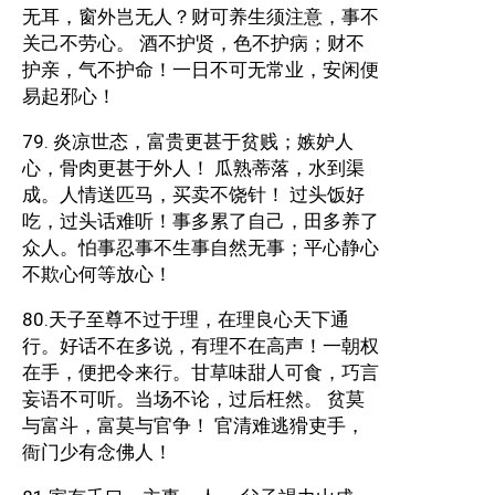
无耳，窗外岂无人？财可养生须注意，事不
关己不劳心。 酒不护贤，色不护病；财不
护亲，气不护命！一日不可无常业，安闲便
易起邪心！
79. 炎凉世态，富贵更甚于贫贱；嫉妒人
心，骨肉更甚于外人！ 瓜熟蒂落，水到渠
成。人情送匹马，买卖不饶针！ 过头饭好
吃，过头话难听！事多累了自己，田多养了
众人。怕事忍事不生事自然无事；平心静心
不欺心何等放心！
80.天子至尊不过于理，在理良心天下通
行。好话不在多说，有理不在高声！一朝权
在手，便把令来行。甘草味甜人可食，巧言
妄语不可听。当场不论，过后枉然。 贫莫
与富斗，富莫与官争！ 官清难逃猾吏手，
衙门少有念佛人！