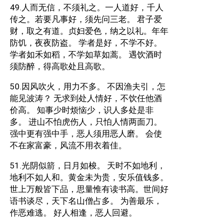
49.人而无信，不须礼之。一人道好，千人
传之。若要凡事好，须先问三老。 君子爱
财，取之有道。贞妇爱色，纳之以礼。年年
防饥，夜夜防盗。 学者是好，不学不好。
学者如禾如稻，不学如草如蒿。 遇饮酒时
须防醉，得高歌处且高歌。
50.因风吹火，用力不多。 不因渔夫引，怎
能见波涛？ 无求到处人情好，不饮任他酒
价高。 知事少时烦恼少，识人多处是非
多。 进山不怕虎伤人，只怕人情两面刀。
强中更有强中手，恶人须用恶人磨。 会使
不在家富豪，风流不用衣着佳。
51.光阴似箭，日月如梭。 天时不如地利，
地利不如人和。黄金未为贵，安乐值钱多。
世上万般皆下品，思量惟有读书高。世间好
语书谈尽，天下名山僧占多。 为善最乐，
作恶难逃。 好人相逢，恶人回避。