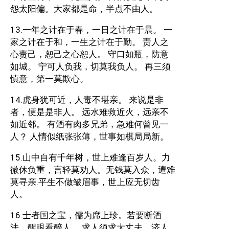
怨太阳偏。大家都是命，半点不由人。
13.一年之计在于春，一日之计在于晨。 一
家之计在于和，一生之计在于勤。 责人之
心责己，恕己之心恕人。 守口如瓶，防意
如城。 宁可人负我，切莫我负人。 再三须
慎意，第一莫欺心。
14.虎身犹可近，人毒不堪亲。 来说是非
者，便是是非人。 远水难救近火，远亲不
如近邻。 有酒有肉多兄弟，急难何曾见一
人？ 人情似纸张张薄，世事如棋局局新。
15.山中自有千年树，世上难逢百岁人。力
微休负重，言轻莫劝人。无钱莫入众，遭难
莫寻亲.平生不做皱眉事，世上应无切齿
人。
16.士者国之宝，儒为席上珍。若要断酒
法，醒眼看醉人。 求人须求大丈夫，济人