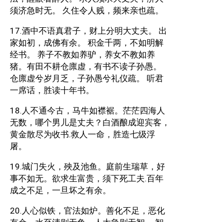
须济急时无。 久住令人贱，频来亲也疏。
17.酒中不语真君子，财上分明大丈夫。 出
家如初，成佛有余。 积金千两，不如明解
经书。 养子不教如养驴，养女不教如养
猪。有田不耕仓廪虚，有书不读子孙愚。
仓廪虚兮岁月乏，子孙愚兮礼仪疏。 听君
一席话，胜读十年书。
18.人不通今古，马牛如襟裾。茫茫四海人
无数，哪个男儿是丈夫？白酒酿成迎宾客，
黄金散尽为收书.救人一命，胜造七级浮
屠。
19.城门失火，殃及池鱼。庭前生瑞草，好
事不如无。欲求生富贵，须下死工夫.百年
成之不足，一旦坏之有余。
20.人心似铁，官法如炉。善化不足，恶化