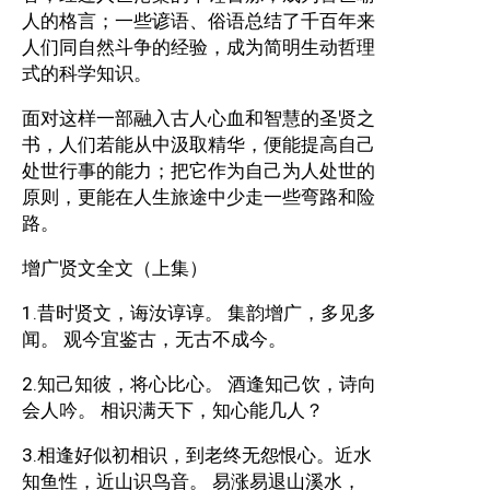
人的格言；一些谚语、俗语总结了千百年来
人们同自然斗争的经验，成为简明生动哲理
式的科学知识。
面对这样一部融入古人心血和智慧的圣贤之
书，人们若能从中汲取精华，便能提高自己
处世行事的能力；把它作为自己为人处世的
原则，更能在人生旅途中少走一些弯路和险
路。
增广贤文全文（上集）
1.昔时贤文，诲汝谆谆。 集韵增广，多见多
闻。 观今宜鉴古，无古不成今。
2.知己知彼，将心比心。 酒逢知己饮，诗向
会人吟。 相识满天下，知心能几人？
3.相逢好似初相识，到老终无怨恨心。近水
知鱼性，近山识鸟音。 易涨易退山溪水，