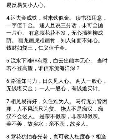
易反易复小人心。
4.运去金成铁，时来铁似金。 读书须用意，
一字值千金。 逢人且说三分话，未可全抛
一片心。 有意栽花花不发，无心插柳柳成
荫。 画龙画虎难画骨，知人知面不知心。
钱财如粪土，仁义值千金。
5.流水下滩非有意，白云出岫本无心。 当时
若不登高望，谁信东流海洋深？
6.路遥知马力，日久见人心。 两人一般心，
无钱堪买金； 一人一般心，有钱难买针。
7.相见易得好，久住难为人。 马行无力皆因
瘦，人不风流只为贫。 饶人不是痴汉，痴
汉不会饶人。 是亲不似亲，非亲却似亲。
美不美，故乡水；亲不亲，故乡人。
8.莺花犹怕春光老，岂可教人枉度春？相逢