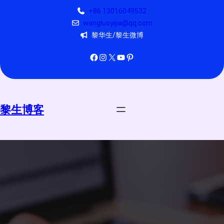
跳
+86 13016049532
至
wangluoyijia@qq.com
内
黎华生/黎生微博
容
Facebook
Instagram
X
YouTube
Pinterest
黎生博客