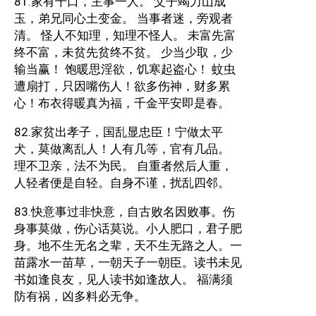
81.家有千口，主事一人。 父子竭力山成
玉，弟兄同心土变金。 当事者迷，旁观者
清。 怪人不知理，知理不怪人。 未富先富
终不富，未贫先贫终不贫。 少当少取，少
输当赢！ 饱暖思淫欲，饥寒起盗心！ 蚊虫
遭扇打，只因嘴伤人！欲多伤神，财多累
心！布衣得暖真为福，千金平安即是春。
82.家贫出孝子，国乱显忠臣！宁做太平
犬，莫做离乱人！人有几等，官有几品。
理不卫亲，法不为民。 自重者然后人重，
人轻者便是自轻。自身不谨，扰乱四邻。
83.快意事过非快意，自古败名因败事。伤
身事莫做，伤心话莫说。小人肥口，君子肥
身。地不生无名之辈，天不生无路之人。一
苗露水一苗草，一朝天子一朝臣。读书未见
书如逢良友，见人读书如逢故人。 福满须
防有祸，凶多料必无争。