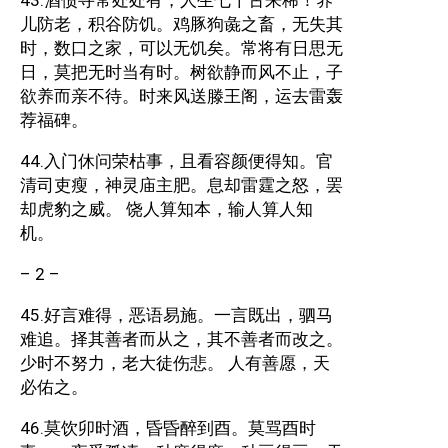
43.酒债寻常处处有，人生七十古来稀！养
儿防老，积谷防饥。鸡豚狗彘之畜，无失其
时，数口之家，可以无饥矣。常将有日思无
日，莫把无时当有时。树欲静而风不止，子
欲养而亲不待。时来风送滕王阁，运去雷轰
荐福碑。
44.入门休问荣枯事，且看容颜便得知。官
清司吏瘦，神灵庙主肥。息却雷霆之怒，罢
却虎豹之威。 饶人算知本，输人算人知
机。
– 2 –
45.好言难得，恶语易施。一言既出，驷马
难追。择其善者而从之，其不善者而改之。
少时不努力，老大徒伤悲。 人有善愿，天
必佑之。
46.莫饮卯时酒，昏昏醉到酉。莫骂酉时