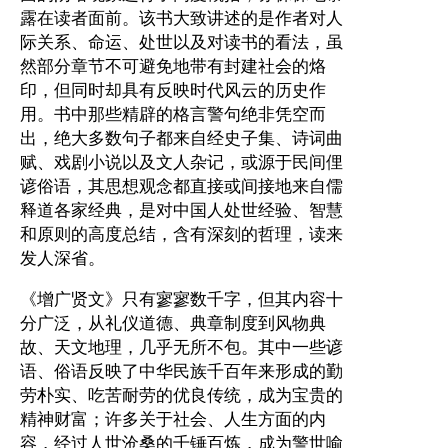
露在读者面前。该书大致讲述的是作者对人
际关系、命运、处世以及对读书的看法，虽
然部分章节不可避免地带有封建社会的烙
印，但同时却具有反映时代风云的历史作
用。书中那些精辟的格言警句绝非凭空而
出，绝大多数句子都来自经史子集、诗词曲
赋、戏剧小说以及文人杂记，或源于民间俚
谚俗语，其思想观念都直接或间接地来自儒
释道各家经典，是对中国人处世经验、智慧
和原则的高度总结，含有深刻的哲理，读来
发人深省。
《增广贤文》只有寥寥数千字，但其内容十
分广泛，从礼仪道德、典章制度到风物典
故、天文地理，几乎无所不包。其中一些谚
语、俗语反映了中华民族千百年来形成的勤
劳朴实、吃苦耐劳的优良传统，成为宝贵的
精神财富；许多关于社会、人生方面的内
容，经过人世沧桑的千锤百炼，成为警世喻