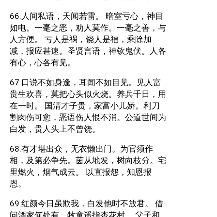
66.人间私语，天闻若雷。 暗室亏心，神目
如电。一毫之恶，劝人莫作。一毫之善，与
人方便。 亏人是祸，饶人是福，乘除加
减，报应甚速。圣贤言语，神钦鬼伏。人各
有心，心各有见。
67.口说不如身逢，耳闻不如目见。见人富
贵生欢喜，莫把心头似火烧。养兵千日，用
在一时。 国清才子贵，家富小儿娇。利刀
割肉伤可愈，恶语伤人恨不消。公道世间为
白发，贵人头上不曾饶。
68.有才堪出众，无衣懒出门。为官须作
相，及第必争先。茵从地发，树向枝分。宅
里燃火，烟气成云。 以直报怨，知恩报
恩。
69.红颜今日虽欺我，白发他时不放君。 借
问酒家何处有，牧童遥指杏花村。 父子和