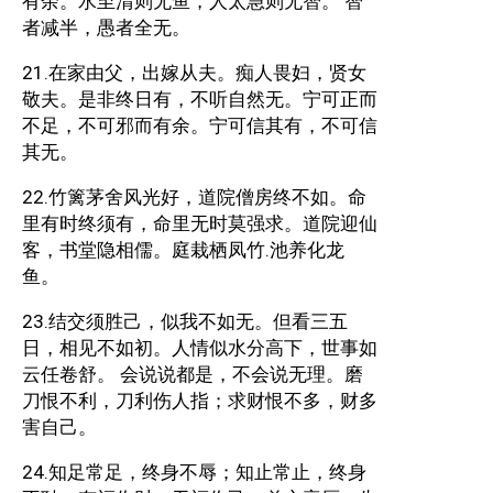
有余。水至清则无鱼，人太急则无智。 智
者减半，愚者全无。
21.在家由父，出嫁从夫。痴人畏妇，贤女
敬夫。是非终日有，不听自然无。宁可正而
不足，不可邪而有余。宁可信其有，不可信
其无。
22.竹篱茅舍风光好，道院僧房终不如。命
里有时终须有，命里无时莫强求。道院迎仙
客，书堂隐相儒。庭栽栖凤竹.池养化龙
鱼。
23.结交须胜己，似我不如无。但看三五
日，相见不如初。人情似水分高下，世事如
云任卷舒。 会说说都是，不会说无理。磨
刀恨不利，刀利伤人指；求财恨不多，财多
害自己。
24.知足常足，终身不辱；知止常止，终身