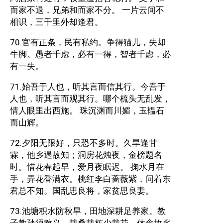
而家不退，兄弟和而家不分。 一片云间不
相识，三千里外却逢君。
70.官有正条，民有私约。争得猫儿，失却
牛脚。愚者千虑，必有一得，智者千虑，必
有一失。
71.始吾于人也，听其言而信其行。今吾于
人也，听其言而观其行。哪个梳头无乱发，
情人眼里出西施。 珠沉渊而川媚，玉韫石
而山辉。
72.夕阳无限好，只恐不多时。久旱逢甘
霖，他乡遇故知；洞房花烛夜，金榜题名
时。惜花春起早，爱月夜眠迟。 掬水月在
手，弄花香满衣。桃红李白蔷薇紫，问着东
君总不知。国乱思良将，家贫思良妻。
73.池塘积水防秋旱，田地深耕足养家。教