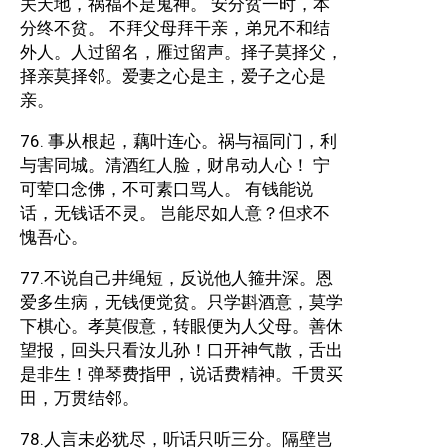
关天地，祸福不是鬼神。 安分贫一时，本
分终不贫。 不拜父母拜干亲，弟兄不和结
外人。人过留名，雁过留声。择子莫择父，
择亲莫择邻。爱妻之心是主，爱子之心是
亲。
76. 事从根起，藕叶连心。祸与福同门，利
与害同城。清酒红人脸，财帛动人心！ 宁
可荤口念佛，不可素口骂人。 有钱能说
话，无钱话不灵。 岂能尽如人意？但求不
愧吾心。
77.不说自己井绳短，反说他人箍井深。恩
爱多生病，无钱便觉贫。只学斟酒意，莫学
下棋心。孝莫假意，转眼便为人父母。善休
望报，回头只看汝儿孙！口开神气散，舌出
是非生！弹琴费指甲，说话费精神。千贯买
田，万贯结邻。
78.人言未必犹尽，听话只听三分。隔壁岂