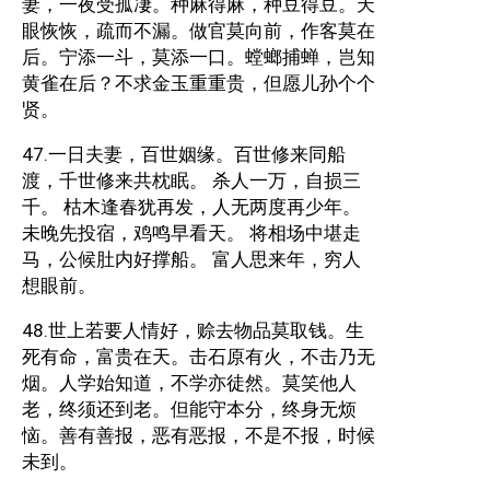
妻，一夜受孤凄。种麻得麻，种豆得豆。天
眼恢恢，疏而不漏。做官莫向前，作客莫在
后。宁添一斗，莫添一口。螳螂捕蝉，岂知
黄雀在后？不求金玉重重贵，但愿儿孙个个
贤。
47.一日夫妻，百世姻缘。百世修来同船
渡，千世修来共枕眠。 杀人一万，自损三
千。 枯木逢春犹再发，人无两度再少年。
未晚先投宿，鸡鸣早看天。 将相场中堪走
马，公候肚内好撑船。 富人思来年，穷人
想眼前。
48.世上若要人情好，赊去物品莫取钱。生
死有命，富贵在天。击石原有火，不击乃无
烟。人学始知道，不学亦徒然。莫笑他人
老，终须还到老。但能守本分，终身无烦
恼。善有善报，恶有恶报，不是不报，时候
未到。