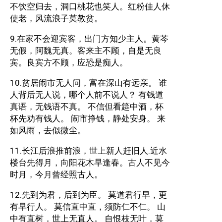
不饮空归去，洞口桃花也笑人。红粉佳人休
使老，风流浪子莫教贫。
9.在家不会迎宾客，出门方知少主人。黄芩
无假，阿魏无真。客来主不顾，自是无良
宾。良宾方不顾，应恐是痴人。
10.贫居闹市无人问，富在深山有远亲。 谁
人背后无人说，哪个人前不说人？ 有钱道
真语，无钱语不真。 不信但看筵中酒，杯
杯先劝有钱人。 闹市挣钱，静处安身。 来
如风雨，去似微尘。
11.长江后浪推前浪，世上新人赶旧人.近水
楼台先得月，向阳花木早逢春。古人不见今
时月，今月曾经照古人。
12.先到为君，后到为臣。 莫道君行早，更
有早行人。 莫信直中直，须防仁不仁。 山
中有直树，世上无直人。 自恨枝无叶，莫