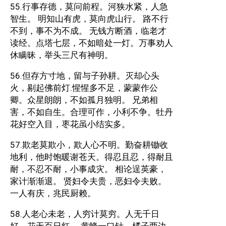
55.行事存德，莫问前程。河狭水紧，人急
智生。 明知山有虎，莫向虎山行。 路不行
不到，事不为不成。 无钱方断酒，临老才
读经。点塔七层，不如暗处一灯。万事劝人
休瞒昧，举头三尺有神明。
56.但存方寸地，留与子孙耕。灭却心头
火，剔起佛前灯.惺惺多不足，蒙蒙作公
卿。众星朗朗，不如孤月独明。 兄弟相
害，不如自生。合理可作，小利不争。牡丹
花好空入目，枣花虽小结实多。
57.欺老莫欺小，欺人心不明。勤奋耕锄收
地利，他时饱暖谢苍天。得忍且忍，得耐且
耐，不忍不耐，小事成灾。 相论逞英豪，
家计渐渐退。 贤妇令夫贵，恶妇令夫败。
一人有庆，兆民厨赖。
58.人老心未老，人穷计莫穷。人无千日