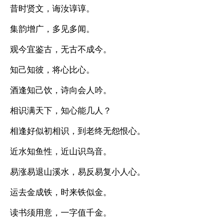
昔时贤文，诲汝谆谆。
集韵增广，多见多闻。
观今宜鉴古，无古不成今。
知己知彼，将心比心。
酒逢知己饮，诗向会人吟。
相识满天下，知心能几人？
相逢好似初相识，到老终无怨恨心。
近水知鱼性，近山识鸟音。
易涨易退山溪水，易反易复小人心。
运去金成铁，时来铁似金。
读书须用意，一字值千金。