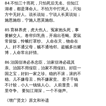
84.不怕三十而死，只怕死后无名。但知江
湖者，都是薄命人。不怕方中打死人，只知
方中无好人。说长说短，宁说人长莫说短；
施恩施怨，宁施人恩莫施怨。
85.育林养虎，虎大伤人。冤家抱头死，事
要解交人。卷帘归乳燕，开扇出苍蝇。爱鼠
常留饭，怜蛾灯罩纱。 人命在天，物命在
人。奸不通父母，贼不通地邻。盗贼多出赌
博，人命常出奸情。
86.治国信谗必杀忠臣，治家信谗必疏其
亲。治国不用佞臣，治家不用佞妇。好臣一
国之宝，好妇一家之珍。稳的不滚，滚的不
稳。儿不嫌母丑，狗不嫌家贫。 君子千钱
不计较，小人一钱恼人心。 人前显贵，闹
里夺争。 要知江湖深，一个不做声。
《增广贤文》原文和补遗