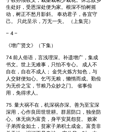
子教孙须教义，栽桑栽柘少栽花。休念故乡
生处好，受恩深处便为家。根深不怕树摇
动，树正不愁月影斜。 奉劝君子，各宜守
己。 只此呈示，万无一失。 （上集完）
– 4 –
《增广贤文》（下集）
74.前人俗语，言浅理深。补遗增广，集成
书文。世上无难事，只怕不专心。 成人不
自在，自在不成人； 金凭火炼方知色，与
人交财便知心。乞丐无粮，懒惰而成。勤俭
为无价之宝，节粮乃众妙之门。 省事俭
用，免得求人。
75. 量大祸不在，机深祸亦深。善为至宝深
深用，心作良田世世耕。群居防口，独坐防
心。体无病为富贵，身平安莫怨贫。 败家
子弟挥金如土，贫家子弟积土成金。富贵非