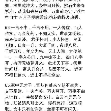
卿。酒里乾坤大，壶中日月长。拂石坐来春
衫冷，踏花归去马蹄香。万事前身定，浮生
空自忙.叫月子规喉舌冷.宿花蝴蝶梦魂香。
64.一言不中，千言不用。一人传虚，百人
传实。万金良药，不如无疾。世事如明镜，
前程似暗漆。 君子怀刑，小人怀惠。良田
万顷，日食一升。大厦千间，夜眠八尺。
千经万典，孝义为先。 天上人间，方便第
一。 一字入公门，九牛拔不出。 衙门八字
开，有理无钱莫进来。 欲求天下事，须用
世间财。 富从升合起，贫因不算来。 近河
不得枉使水，近山不得枉烧柴。
65.家中无才子，官从何处来？慈不掌兵，
义不掌财。一夫当关，万夫莫开。万事不由
人计较，一生都是命安排。白云本是无心
物，却被清风引出来。 慢行急行，逆取顺
取。命中只有如许财，丝毫不可有闪失。