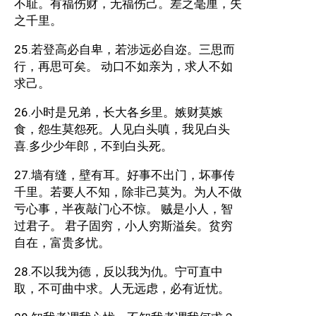
不耻。有福伤财，无福伤己。差之毫厘，失
之千里。
25.若登高必自卑，若涉远必自迩。三思而
行，再思可矣。 动口不如亲为，求人不如
求己。
26.小时是兄弟，长大各乡里。嫉财莫嫉
食，怨生莫怨死。人见白头嗔，我见白头
喜.多少少年郎，不到白头死。
27.墙有缝，壁有耳。好事不出门，坏事传
千里。若要人不知，除非己莫为。为人不做
亏心事，半夜敲门心不惊。 贼是小人，智
过君子。 君子固穷，小人穷斯溢矣。贫穷
自在，富贵多忧。
28.不以我为德，反以我为仇。宁可直中
取，不可曲中求。人无远虑，必有近忧。