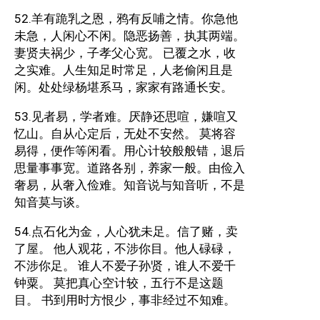
52.羊有跪乳之恩，鸦有反哺之情。你急他
未急，人闲心不闲。隐恶扬善，执其两端。
妻贤夫祸少，子孝父心宽。 已覆之水，收
之实难。人生知足时常足，人老偷闲且是
闲。处处绿杨堪系马，家家有路通长安。
53.见者易，学者难。厌静还思喧，嫌喧又
忆山。自从心定后，无处不安然。 莫将容
易得，便作等闲看。用心计较般般错，退后
思量事事宽。道路各别，养家一般。由俭入
奢易，从奢入俭难。知音说与知音听，不是
知音莫与谈。
54.点石化为金，人心犹未足。信了赌，卖
了屋。 他人观花，不涉你目。他人碌碌，
不涉你足。 谁人不爱子孙贤，谁人不爱千
钟粟。 莫把真心空计较，五行不是这题
目。 书到用时方恨少，事非经过不知难。