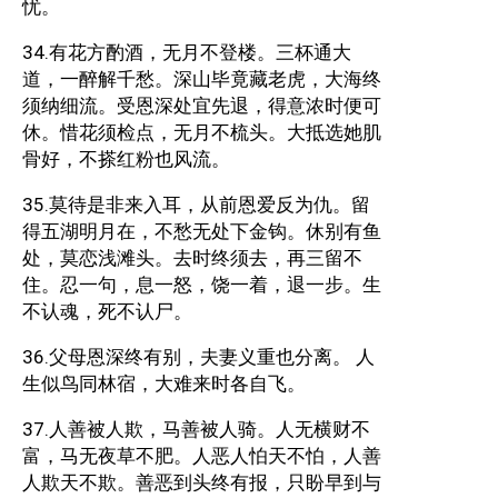
忧。
34.有花方酌酒，无月不登楼。三杯通大
道，一醉解千愁。深山毕竟藏老虎，大海终
须纳细流。受恩深处宜先退，得意浓时便可
休。惜花须检点，无月不梳头。大抵选她肌
骨好，不搽红粉也风流。
35.莫待是非来入耳，从前恩爱反为仇。留
得五湖明月在，不愁无处下金钩。休别有鱼
处，莫恋浅滩头。去时终须去，再三留不
住。忍一句，息一怒，饶一着，退一步。生
不认魂，死不认尸。
36.父母恩深终有别，夫妻义重也分离。 人
生似鸟同林宿，大难来时各自飞。
37.人善被人欺，马善被人骑。人无横财不
富，马无夜草不肥。人恶人怕天不怕，人善
人欺天不欺。善恶到头终有报，只盼早到与