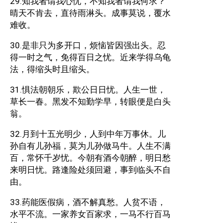
29.知我者谓我心忧，不知我者谓我何求？
晴天不肯去，直待雨淋头。成事莫说，覆水
难收。
30.是非只为多开口，烦恼皆因强出头。忍
得一时之气，免得百日之忧。近来学得乌龟
法，得缩头时且缩头。
31.惧法朝朝乐，欺公日日忧。人生一世，
草长一春。黑发不知勤学早，转眼便是白头
翁。
32.月到十五光明少，人到中年万事休。儿
孙自有儿孙福，莫为儿孙做马牛。人生不满
百，常怀千岁忧。今朝有酒今朝醉，明日愁
来明日忧。路逢险处须回避，事到临头不自
由。
33.药能医假病，酒不解真愁。人贫不语，
水平不流。一家养女百家求，一马不行百马