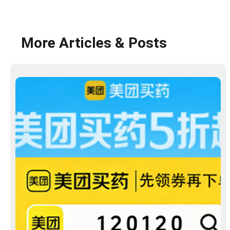
More Articles & Posts