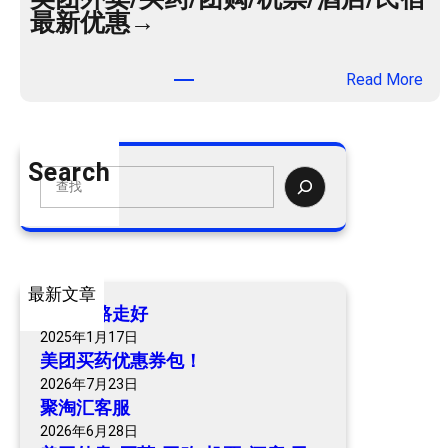
最新优惠→
：
Read More
美
团
外
Search
卖
S
/
e
买
a
药
r
/
c
最新文章
团
h
爷爷一路走好
购
2025年1月17日
/
美团买药优惠券包！
机
2026年7月23日
票
聚淘汇客服
/
2026年6月28日
酒