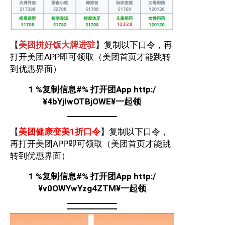
【
美团拼好饭大牌进驻
】复制以下口令，再
打开美团APP即可领取（美团首页才能跳转
到优惠界面）
1 %复制信息#% 打开团App http:/
¥4bYjIwOTBjOWE¥一起领
【
美团健康变美1折口令
】复制以下口令，
再打开美团APP即可领取（美团首页才能跳
转到优惠界面）
1 %复制信息#% 打开团App http:/
¥v0OWYwYzg4ZTM¥一起领