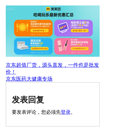
京东超值厂货，源头直发，一件也是批发
价！
京东医药大健康专场
发表回复
要发表评论，您必须先
登录
。