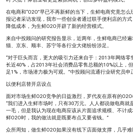
在电商和“O2O”早已不再新鲜的当下，生鲜电商究竟怎
报记者采访发现，我市一些创业者通过联手便利店的方式
降低成本，为生鲜O2O开辟了新的经营模式。
来自中投顾问的研究报告显示，近两年，生鲜电商已经遍
猫、京东、顺丰、苏宁等各行业大佬纷纷涉足。
“对于巨头而言，更大的吸引力还来自于：2013年网络零
长近40%，占2013年社会消费品零售总额的10%以上
足1%，市场潜力极为可观。”中投顾问流通行业研究员申
以便利店替开店设点
面对市场生鲜O2O竞争的日益激烈，罗代友在原有的O2O
“我们进入生鲜市场时，只有30万元。人人都说做电商就
一毛，但是我认为现在电商应该从片面追求规模、不计成
鲜O2O时，我的做法就是既要布点又要省钱。”
众所周知，做生鲜O2O如果没有线下店面做支撑，几乎