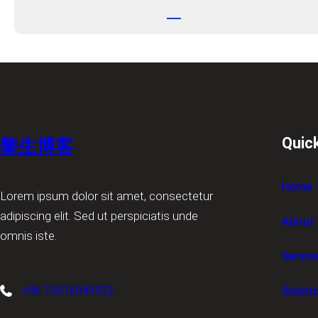
Quic
黎生博客
Home
Lorem ipsum dolor sit amet, consectetur
adipiscing elit. Sed ut perspiciatis unde
About
omnis iste.
Servic
+86 13016049532
Soluti