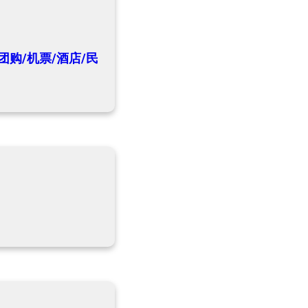
团购/机票/酒店/民