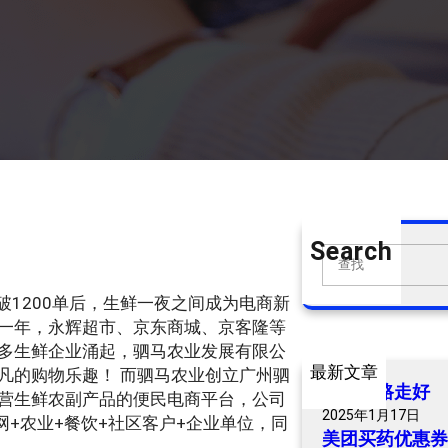
Search
S
e
破1200单后，生鲜一夜之间成为电商新
a
一年，永辉超市、京东商城、京客隆等
r
多生鲜企业涌起，驷马农业发展有限公
c
最新文章
凡的购物乐趣！ 而驷马农业创立广州驷
h
爷爷一路走好
营生鲜农副产品的便民电商平台，公司
2025年1月17日
网+农业+餐饮+社区客户+企业单位，同
美团买药优惠