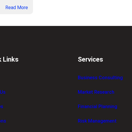
：
Read More
美
团
外
卖
/
买
药
k Links
Services
/
团
Business Consulting
购
/
 Us
Market Research
机
票
/
es
Financial Planning
酒
店
ons
Risk Management
/