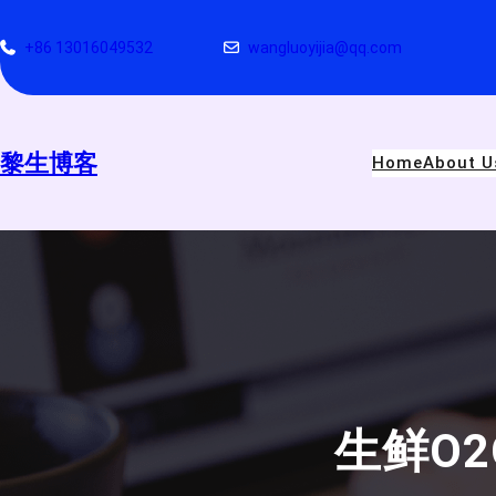
跳
至
+86 13016049532
wangluoyijia@qq.com
内
容
黎生博客
Home
About U
生鲜O