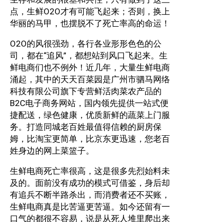
点，生鲜O2O才有可能飞起来；否则，换上
华丽的马甲，也摆脱不了死亡率高的命运！
O2O的风很强劲，各行各业形形色色的公
司，都在“追风”，都想站到风口飞起来。生
鲜电商们也不例外！
近几年，大量生鲜电商
涌起，其中的天天百菜园是广州市驷马网络
科技有限公司旗下专营鲜活肉菜农产品的
B2C电子商务网站，国内领先提供一站式便
捷配送，绿色健康，优质新鲜的蔬菜上门服
务。打造同城老百姓最值得信赖的厨房保
姆，比淘宝更简单，比京东更迅速，您老百
姓身边的网上菜篮子。
生鲜电商死亡率很高，这是很多先烈始料未
及的。面前没有成功的模式可借鉴，身后却
有追兵不断半路杀出，而消费者还不买账，
生鲜电商真是比苦逼更苦逼。如今还留有一
口气的都很不容易，说是从死人堆里爬出来