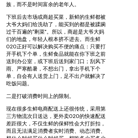
族，而不是时间富余的老年人。
下班后去市场或商超买菜，新鲜的生鲜都被
大爷大妈们给洗劫了，能买到的都是被蹂躏
过千百遍的“剩菜”。所以，商超是大爷大妈
们的地盘，年轻人根本挤不进去。而生鲜
O2O正好可以解决购买不便的痛点：只要打
开手机下个单，生鲜食品就能在你下班之前
送到办公室，或下班后送到家门口；刮风下
雨、严寒酷暑，不想出门，拿出手机下个
单，自会有人送货上门，足不出户就解决了
吃饭问题。
二是打破消费时间上的限制。
现在很多生鲜电商配送上还很传统，采用第
三方物流次日送达，更外卖O2O的快速配送
差距很大，不仅生鲜的保鲜性会大打折扣，
而且无法满足消费者实时消费、动态消费、