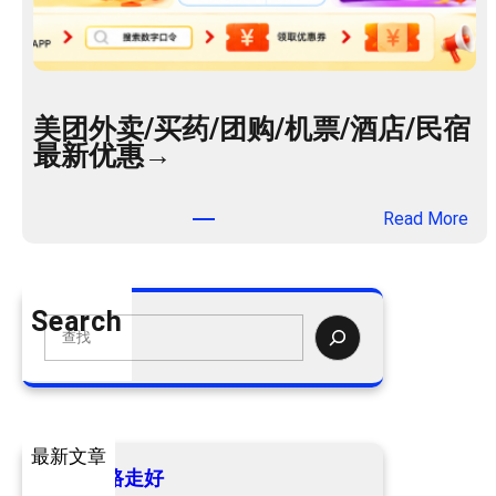
美团外卖/买药/团购/机票/酒店/民宿
最新优惠→
：
Read More
美
团
外
Search
卖
S
/
e
买
a
药
r
/
c
最新文章
团
h
爷爷一路走好
购