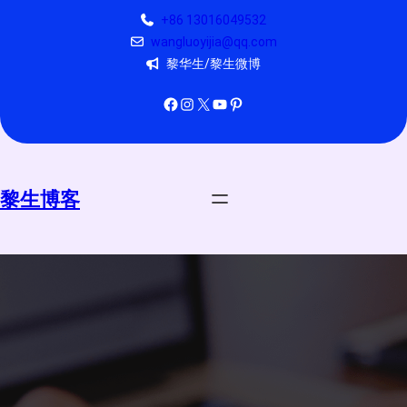
跳
+86 13016049532
至
wangluoyijia@qq.com
内
黎华生/黎生微博
容
Facebook
Instagram
X
YouTube
Pinterest
黎生博客