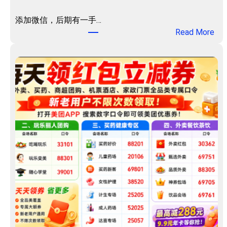
药
优
添加微信，后期有一手…
惠
：
Read More
券
聚
包
淘
！
汇
客
服