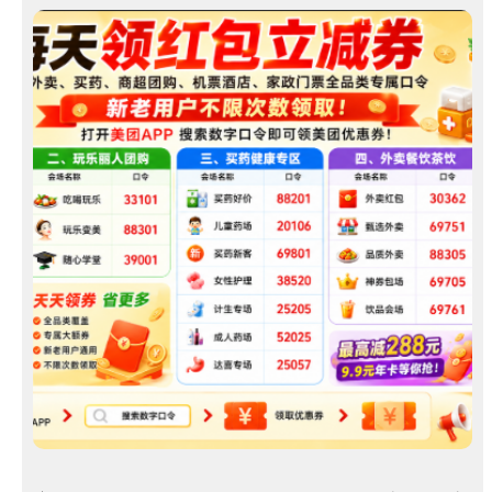
淘
！
汇
客
服