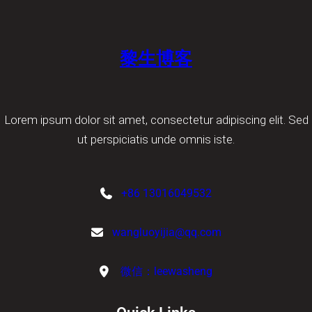
黎生博客
Lorem ipsum dolor sit amet, consectetur adipiscing elit. Sed
ut perspiciatis unde omnis iste.
+86 13016049532
wangluoyijia@qq.com
微信：leewasheng