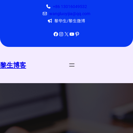
跳
+86 13016049532
至
wangluoyijia@qq.com
内
黎华生/黎生微博
容
Facebook
Instagram
X
YouTube
Pinterest
黎生博客