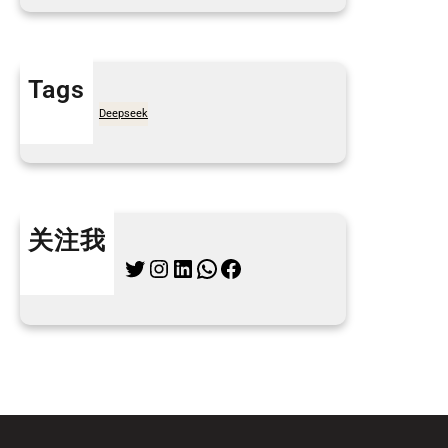
Tags
7天买菜网
Deepseek
关注我
Twitter
Instagram
LinkedIn
WhatsApp
Facebook