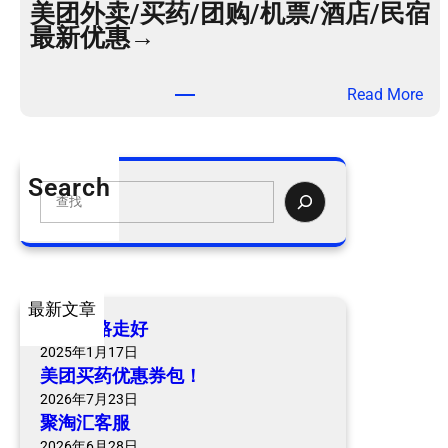
美团外卖/买药/团购/机票/酒店/民宿
最新优惠→
：
Read More
美
团
外
Search
卖
S
/
e
买
a
药
r
/
c
最新文章
团
h
爷爷一路走好
购
2025年1月17日
/
美团买药优惠券包！
机
2026年7月23日
票
聚淘汇客服
/
2026年6月28日