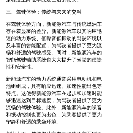
三、驾驶体验：传统与未来的交融
在驾驶体验方面，新能源汽车与传统燃油车
存在着显著的差异。新能源汽车以其响应迅
速的动力系统、低噪音低振动的驾驶环境以
及丰富的智能配置，为驾驶者提供了更为流
畅和舒适的驾驶感受。同时，新能源汽车的
智能驾驶辅助系统也大大提升了驾驶的便捷
性和安全性。
新能源汽车的动力系统通常采用电动机和电
池组组成，具有响应迅速、加速性能出色等
特点。这使得新能源汽车在起步和加速时能
够迅速达到目标速度，为驾驶者提供了更为
流畅的驾驶体验。此外，新能源汽车的噪音
和振动控制也更为出色，为乘客提供了更为
宁静和舒适的乘坐环境。