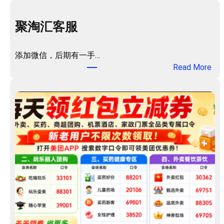
团
买
聚淘汇客服
药
优
添加微信，后期有一手…
惠
：
Read More
券
聚
包
淘
！
汇
客
服