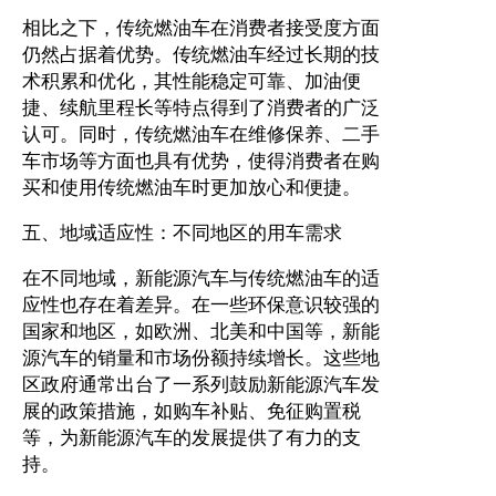
相比之下，传统燃油车在消费者接受度方面
仍然占据着优势。传统燃油车经过长期的技
术积累和优化，其性能稳定可靠、加油便
捷、续航里程长等特点得到了消费者的广泛
认可。同时，传统燃油车在维修保养、二手
车市场等方面也具有优势，使得消费者在购
买和使用传统燃油车时更加放心和便捷。
五、地域适应性：不同地区的用车需求
在不同地域，新能源汽车与传统燃油车的适
应性也存在着差异。在一些环保意识较强的
国家和地区，如欧洲、北美和中国等，新能
源汽车的销量和市场份额持续增长。这些地
区政府通常出台了一系列鼓励新能源汽车发
展的政策措施，如购车补贴、免征购置税
等，为新能源汽车的发展提供了有力的支
持。