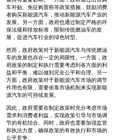
车补贴、免征购置税等政策措施，鼓励消费
者购买新能源汽车，推动新能源汽车产业的
发展。另一方面，政府也通过制定严格的环
保法规和排放标准，限制传统燃油车的发
展，促进汽车行业的绿色转型。
然而，政府政策对于新能源汽车与传统燃油
车的发展也存在一定的局限性。一方面，政
府政策的制定和执行需要考虑到各方面的利
益和平衡，难以做到完全公平和合理。另一
方面，政府政策对于新能源汽车市场的调节
作用也有限，需要依靠市场机制来实现新能
源汽车的可持续发展。
因此，政府需要在制定政策时充分考虑市场
需求和消费者利益，实现政策引导与市场调
节的有机结合。同时，政府也需要加强监管
和执法力度，确保政策的有效执行和市场的
公平竞争。