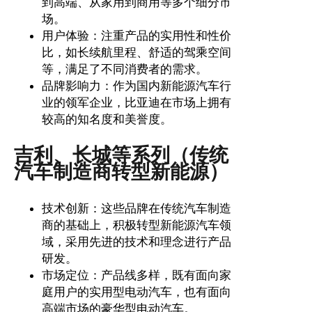
到高端、从家用到商用等多个细分市
场。
用户体验：注重产品的实用性和性价
比，如长续航里程、舒适的驾乘空间
等，满足了不同消费者的需求。
品牌影响力：作为国内新能源汽车行
业的领军企业，比亚迪在市场上拥有
较高的知名度和美誉度。
吉利、长城等系列（传统
汽车制造商转型新能源）
技术创新：这些品牌在传统汽车制造
商的基础上，积极转型新能源汽车领
域，采用先进的技术和理念进行产品
研发。
市场定位：产品线多样，既有面向家
庭用户的实用型电动汽车，也有面向
高端市场的豪华型电动汽车。