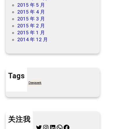
2015 年 5 月
2015 年 4 月
2015 年 3 月
2015 年 2 月
2015 年 1 月
2014 年 12 月
Tags
7天买菜网
Deepseek
关注我
Twitter
Instagram
LinkedIn
WhatsApp
Facebook