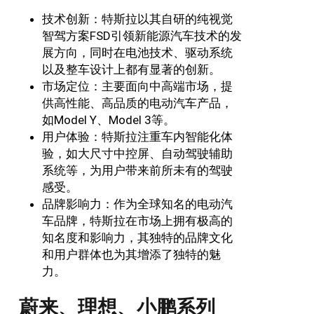
技术创新：特斯拉以其自研的纯视觉
智驾方案FSD引领新能源汽车技术的发
展方向，同时在电池技术、驱动系统
以及整车设计上都有显著的创新。
市场定位：主要面向中高端市场，提
供高性能、高品质的电动汽车产品，
如Model Y、Model 3等。
用户体验：特斯拉注重车内智能化体
验，如大尺寸中控屏、自动驾驶辅助
系统等，为用户带来前所未有的驾驶
感受。
品牌影响力：作为全球知名的电动汽
车品牌，特斯拉在市场上拥有极高的
知名度和影响力，其独特的品牌文化
和用户群体也为其增添了独特的魅
力。
蔚来、理想、小鹏系列