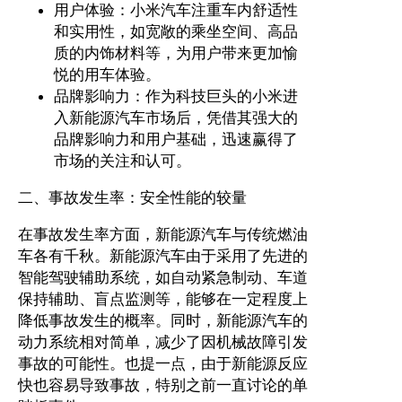
用户体验：小米汽车注重车内舒适性
和实用性，如宽敞的乘坐空间、高品
质的内饰材料等，为用户带来更加愉
悦的用车体验。
品牌影响力：作为科技巨头的小米进
入新能源汽车市场后，凭借其强大的
品牌影响力和用户基础，迅速赢得了
市场的关注和认可。
二、事故发生率：安全性能的较量
在事故发生率方面，新能源汽车与传统燃油
车各有千秋。新能源汽车由于采用了先进的
智能驾驶辅助系统，如自动紧急制动、车道
保持辅助、盲点监测等，能够在一定程度上
降低事故发生的概率。同时，新能源汽车的
动力系统相对简单，减少了因机械故障引发
事故的可能性。也提一点，由于新能源反应
快也容易导致事故，特别之前一直讨论的单