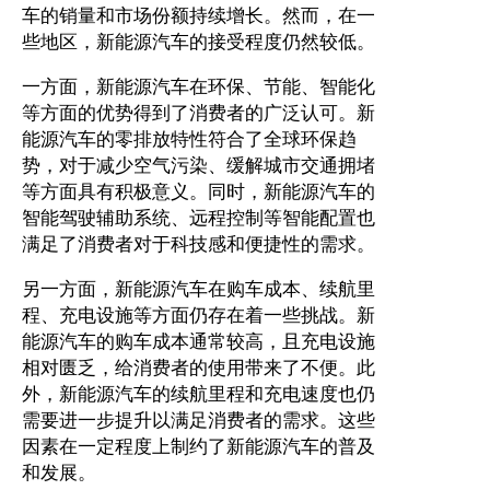
车的销量和市场份额持续增长。然而，在一
些地区，新能源汽车的接受程度仍然较低。
一方面，新能源汽车在环保、节能、智能化
等方面的优势得到了消费者的广泛认可。新
能源汽车的零排放特性符合了全球环保趋
势，对于减少空气污染、缓解城市交通拥堵
等方面具有积极意义。同时，新能源汽车的
智能驾驶辅助系统、远程控制等智能配置也
满足了消费者对于科技感和便捷性的需求。
另一方面，新能源汽车在购车成本、续航里
程、充电设施等方面仍存在着一些挑战。新
能源汽车的购车成本通常较高，且充电设施
相对匮乏，给消费者的使用带来了不便。此
外，新能源汽车的续航里程和充电速度也仍
需要进一步提升以满足消费者的需求。这些
因素在一定程度上制约了新能源汽车的普及
和发展。