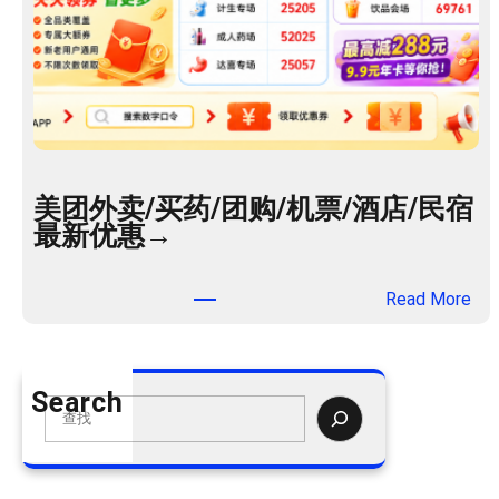
美团外卖/买药/团购/机票/酒店/民宿
最新优惠→
：
Read More
美
团
外
Search
卖
S
/
e
买
a
药
r