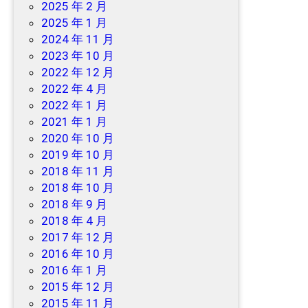
2025 年 2 月
2025 年 1 月
2024 年 11 月
2023 年 10 月
2022 年 12 月
2022 年 4 月
2022 年 1 月
2021 年 1 月
2020 年 10 月
2019 年 10 月
2018 年 11 月
2018 年 10 月
2018 年 9 月
2018 年 4 月
2017 年 12 月
2016 年 10 月
2016 年 1 月
2015 年 12 月
2015 年 11 月