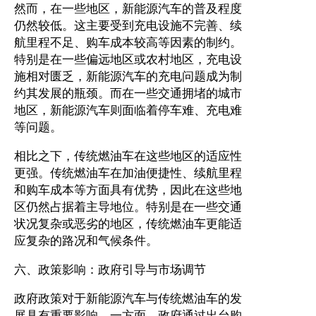
然而，在一些地区，新能源汽车的普及程度
仍然较低。这主要受到充电设施不完善、续
航里程不足、购车成本较高等因素的制约。
特别是在一些偏远地区或农村地区，充电设
施相对匮乏，新能源汽车的充电问题成为制
约其发展的瓶颈。而在一些交通拥堵的城市
地区，新能源汽车则面临着停车难、充电难
等问题。
相比之下，传统燃油车在这些地区的适应性
更强。传统燃油车在加油便捷性、续航里程
和购车成本等方面具有优势，因此在这些地
区仍然占据着主导地位。特别是在一些交通
状况复杂或恶劣的地区，传统燃油车更能适
应复杂的路况和气候条件。
六、政策影响：政府引导与市场调节
政府政策对于新能源汽车与传统燃油车的发
展具有重要影响。一方面，政府通过出台购