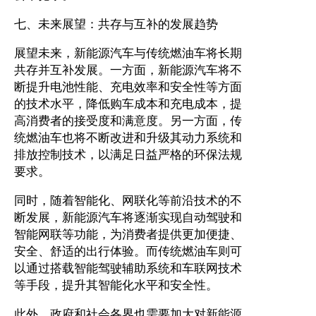
七、未来展望：共存与互补的发展趋势
展望未来，新能源汽车与传统燃油车将长期
共存并互补发展。一方面，新能源汽车将不
断提升电池性能、充电效率和安全性等方面
的技术水平，降低购车成本和充电成本，提
高消费者的接受度和满意度。另一方面，传
统燃油车也将不断改进和升级其动力系统和
排放控制技术，以满足日益严格的环保法规
要求。
同时，随着智能化、网联化等前沿技术的不
断发展，新能源汽车将逐渐实现自动驾驶和
智能网联等功能，为消费者提供更加便捷、
安全、舒适的出行体验。而传统燃油车则可
以通过搭载智能驾驶辅助系统和车联网技术
等手段，提升其智能化水平和安全性。
此外，政府和社会各界也需要加大对新能源