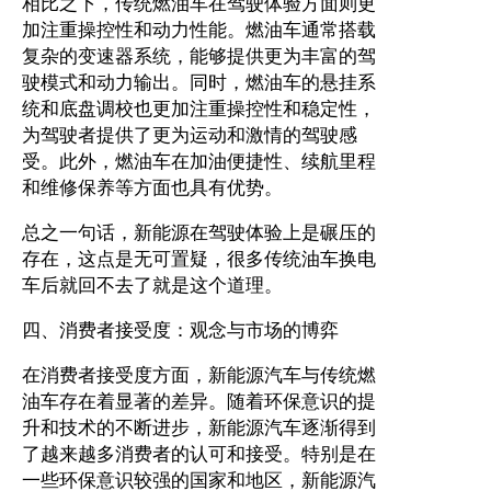
相比之下，传统燃油车在驾驶体验方面则更
加注重操控性和动力性能。燃油车通常搭载
复杂的变速器系统，能够提供更为丰富的驾
驶模式和动力输出。同时，燃油车的悬挂系
统和底盘调校也更加注重操控性和稳定性，
为驾驶者提供了更为运动和激情的驾驶感
受。此外，燃油车在加油便捷性、续航里程
和维修保养等方面也具有优势。
总之一句话，新能源在驾驶体验上是碾压的
存在，这点是无可置疑，很多传统油车换电
车后就回不去了就是这个道理。
四、消费者接受度：观念与市场的博弈
在消费者接受度方面，新能源汽车与传统燃
油车存在着显著的差异。随着环保意识的提
升和技术的不断进步，新能源汽车逐渐得到
了越来越多消费者的认可和接受。特别是在
一些环保意识较强的国家和地区，新能源汽