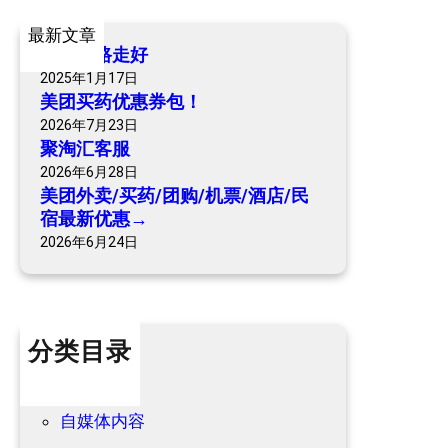
/
c
最新文章
团
h
爷爷一路走好
购
2025年1月17日
/
美团买药优惠券包！
机
2026年7月23日
票
聚淘汇客服
/
2026年6月28日
酒
美团外卖/买药/团购/机票/酒店/民
店
宿最新优惠→
/
2026年6月24日
民
宿
最
新
分类目录
优
惠
个人内容
→
优惠信息
自媒体内容