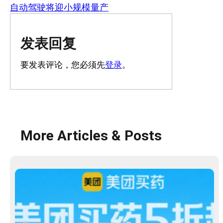
自动驾驶将迎小规模量产
发表回复
要发表评论，您必须先
登录
。
More Articles & Posts