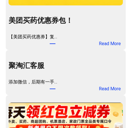
美团买药优惠券包！
【美团买药优惠券】复…
：
Read More
美
团
买
聚淘汇客服
药
优
添加微信，后期有一手…
惠
：
Read More
券
聚
包
淘
！
汇
客
服