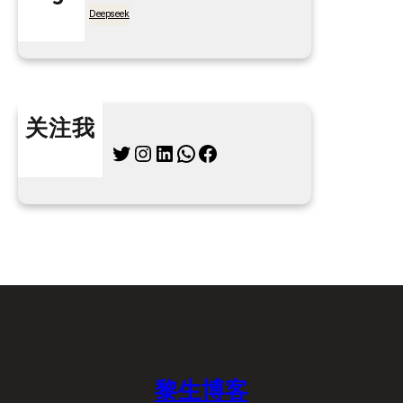
7天买菜网
Deepseek
关注我
Twitter
Instagram
LinkedIn
WhatsApp
Facebook
黎生博客