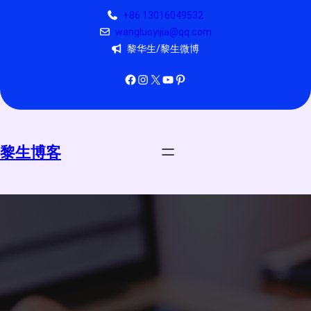
跳
+86 13016049532
至
wangluoyijia@qq.com
内
黎华生/黎生微博
容
Facebook
Instagram
X
YouTube
Pinterest
黎生博客