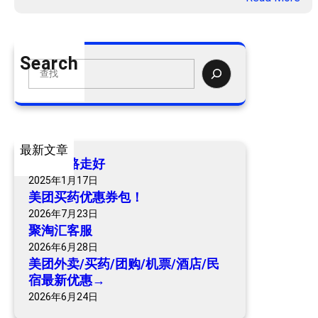
美
团
外
Search
卖
S
/
e
买
a
药
r
/
c
最新文章
团
h
爷爷一路走好
购
2025年1月17日
/
美团买药优惠券包！
机
2026年7月23日
票
聚淘汇客服
/
2026年6月28日
酒
美团外卖/买药/团购/机票/酒店/民
店
宿最新优惠→
/
2026年6月24日
民