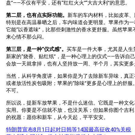
盘”——不仅有平安，还有“红红火火”“大吉大利”的意思。
第二层，也有点实际功能。
新车的车内材料，比如皮革、
特别是在高温暴晒之后，车内味道会更明显。苹果作为一
它能“以香遮味”，比那些刺激性的香水更舒服。虽然苹果
来心情不那么闷。
第三层，是一种“仪式感”。
买车是一件大事，尤其是人生
新家的“烧香、贴红纸”，是一种心理上的仪式——告诉自
会放一天就拿掉，也有人坚持放一周、半个月，其实更多
当然，从科学角度讲，如果你是为了去除新车异味，真正
或者放活性炭包吸附；苹果的“除味”更多是心理上的舒
不可。
所以说，提新车放苹果，不是什么迷信。它既是一种文化
实用。你要是不信就不放，也没关系；但如果你图个吉利
的祝愿：愿你和新车，从今天起，平平安安。
特朗普宣布8月1日起对日韩等14国最高征收40%关税