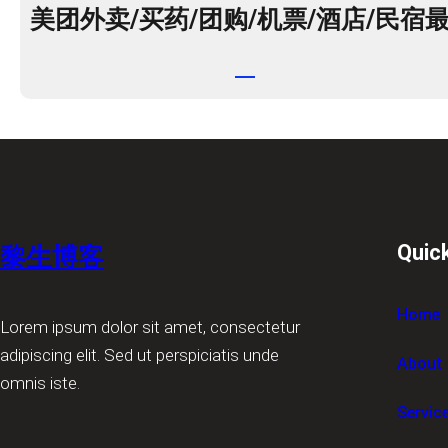
美团外卖/买药/团购/机票/酒店/民宿
Quic
黎生博客
Home
Lorem ipsum dolor sit amet, consectetur
adipiscing elit. Sed ut perspiciatis unde
About
omnis iste.
Servic