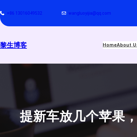
跳
至
+86 13016049532
wangluoyijia@qq.com
内
容
黎生博客
Home
About U
提新车放几个苹果