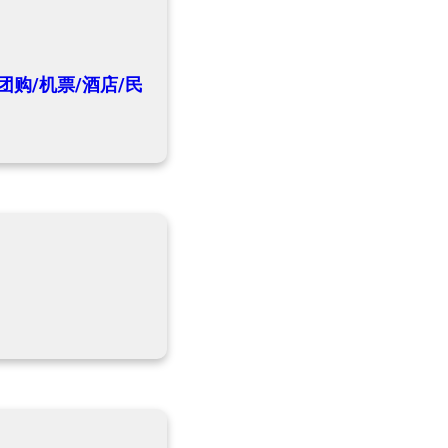
团购/机票/酒店/民