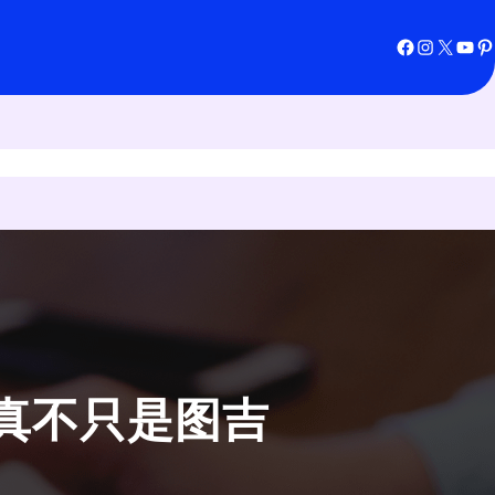
Facebook
Instagram
X
YouTube
Pinterest
真不只是图吉