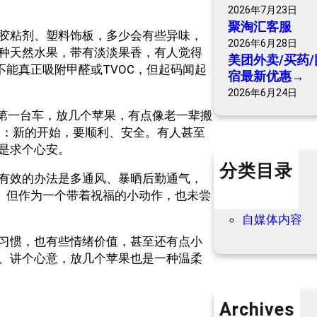
2026年7月23日
聚淘汇客服
胶粘剂、塑料饰板，多少会有些异味，
2026年6月28日
种天然水果，带有淡淡果香，有人觉得
美团外卖/买药/
不能真正吸附甲醛或TVOC，但起码闻起
宿最新优惠→
2026年6月24日
第一台车，放几个苹果，有点像老一辈搬
己：新的开始，要顺利、安全。有人甚至
是求个心安。
分类目录
有效的办法是多通风、暴晒后勤通气，
个人内容
服。但作为一个带着祝福的小动作，也未尝
优惠信息
自媒体内容
习惯，也有些情绪价值，甚至还有点小
、讲个心意，放几个苹果也是一种温柔
Archives