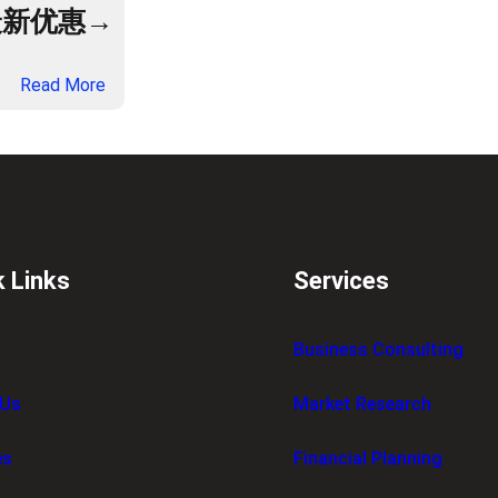
最新优惠→
：
Read More
美
团
外
卖
/
买
药
k Links
Services
/
团
Business Consulting
购
/
 Us
Market Research
机
票
/
es
Financial Planning
酒