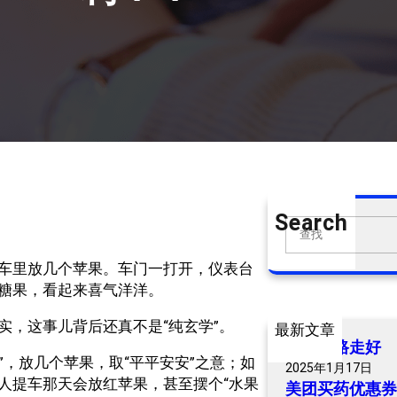
Search
S
e
车里放几个苹果。车门一打开，仪表台
a
糖果，看起来喜气洋洋。
r
c
实，这事儿背后还真不是“纯玄学”。
最新文章
h
爷爷一路走好
安”，放几个苹果，取“平平安安”之意；如
2025年1月17日
人提车那天会放红苹果，甚至摆个“水果
美团买药优惠