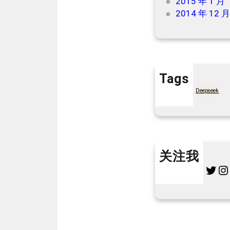
2015 年 1 月
团
2014 年 12 
买
药
优
惠
券
Tags
包
7天买菜网
Deepseek
！
关注我
Twitter
Instagram
L