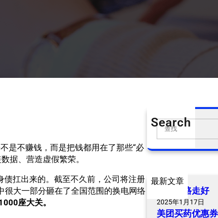
Search
S
e
来不是不赚钱，而是把钱都用在了那些“必
a
装数据、营造虚假繁荣。
r
c
一身债扛出来的。截至不久前，公司将注册
最新文章
h
爷爷一路走好
，其中很大一部分砸在了全国范围的换电网络
000座大关。
2025年1月17日
美团买药优惠