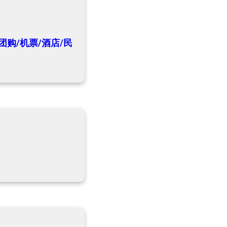
团购/机票/酒店/民