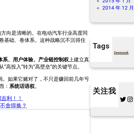
2015 年 1 月
2014 年 12 
它的方向是清晰的。在电动汽车行业高度同
卷基础、卷体系。这种战略沉不沉得住
Tags
7天买菜网
Deepseek
体系、用户体验、产业链控制权
上建立真
“高投入”转为“高壁垒”的关键节点。
格局。如果它赌对了，不只是赚回前几年亏
西：
系统话语权
。
关注我
Twitter
Instagram
L
图吉利！！
人不舍得换？