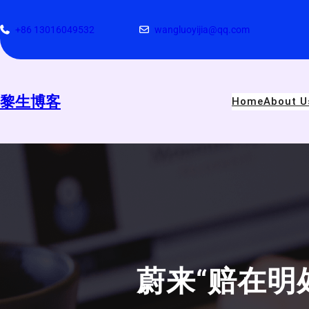
跳
至
+86 13016049532
wangluoyijia@qq.com
内
容
黎生博客
Home
About U
蔚来“赔在明