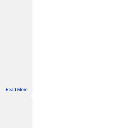
客
服
：
Read More
美
团
买
药
优