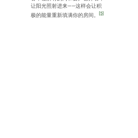
1
识别运气开始转变的时候。当你已经
采取一些积极措施应对坏运的时候，
你要保持警醒发现什么时候开始转运
的。好运气的标志有：
梦到自己在一个非常高的地方，
比如楼顶。
在早餐前打三个喷嚏。
第一次的衣服中发现现金。
在早晨的时候看到蜘蛛结网。
看到指向你的指针。
梦到干净的水。
吃到一块派最后的一点。
在你的披萨中找到面包皮或奶酪
泡沫。