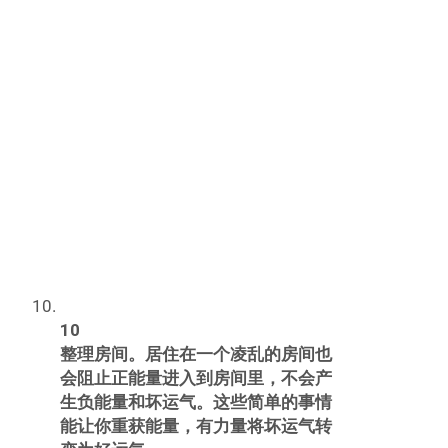
出生在十月。
走在危险建筑物旁边。俗话说：
“君子不立危墙之下”
路上遇见一只黑猫是不详的。这
个凶兆来自黑猫和巫师、魔法的
联系。
在屋里面打伞也被认为是不祥的
——来自古老的埃及（住在伞下
的人们）。在那些时候，在屋里
打伞被认为是对太阳神的侮辱。
2
让自己熟悉更多的不太明确的迷信。
有些迷信很少人知道，最好了解一下