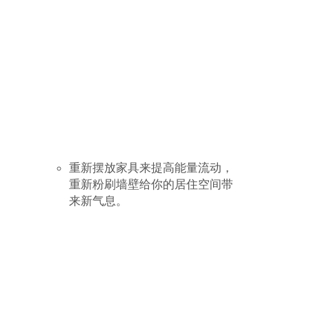
在家中杀死一只蜜蜂。
把切片面包翻过来会带给你极度
不好的运气。
在海边说“猪”这个词。
如果你的小刀掉了，你自己捡起
来会在金钱和爱情上带给你坏
运。你应该让别人帮你捡起来。
在周五、13号去冒险、去约见新
朋友或开始一段友谊。
在线球上穿针，会给穿用这线球
做的衣服的人带来坏运。
3
注意一些预示死亡和疾病的迷信。大
多数迷信只能预示着坏运，但是有些
迷信也能预示死亡和疾病。你一定要
让自己知道这些：