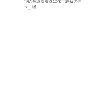
让阳光照射进来——这样会让积
[5]
极的能量重新填满你的房间。
11
使用光的力量。在屋里开强光是一种
摆脱霉运，消除负面能量的有效方
法。
尝试把房间里所有的灯都打开并
点上蜡烛，让房间时没有负能量
可以隐藏的阴暗地方。
一种用光芒驱除霉运，吸引好运
的方法就是同时点亮三根蜡烛