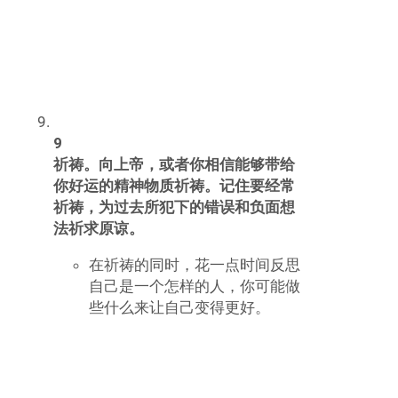
——其中的两根必须是白色的，
一个为保护，一个为净化，另外
一根需要是橙色的，可以改变运
气。
12
去他国旅行。去他国旅行可以摆脱霉
运，因为当你离开的时候，坏运气就
会被甩在后面，慢慢消散。你离开自
己的国家越远越好。
跨过大洋或者飞到不同时区的地
[5]
方是最好的。
旅行也会帮助你意识到坏运气并