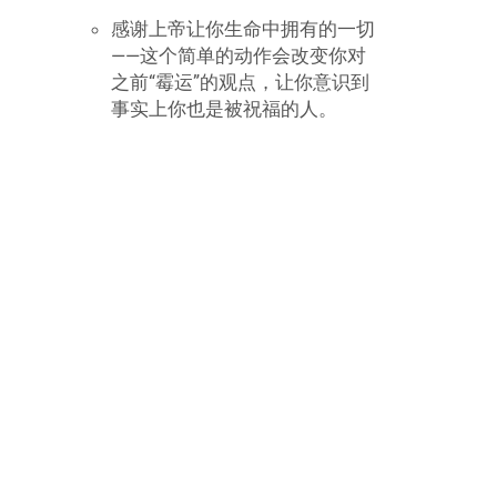
多会带来霉运的迷信的东西大家都知
道，但是在这重申一些主要的东西还
是需要的。这样你可以有策略地改变
你的行为来避免坏运。即使坏运无可
避免，你也能够识别出信号，采取立
即的措施来反转它。一些常见的坏运
气的标志有：
打碎镜子——据说会带来七年的
坏运。
看见乌鸦——如果一只乌鸦飞过
你面前，表示会有坏运气。但
是，如果是两只，坏运就会反转
的。
走在梯子下面——这个之所以不
好，是因为靠在墙上的梯子和墙
形成了一个三角形，或者梯子和