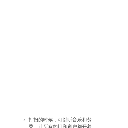
如果一只知更鸟从窗户飞进屋
里，死亡可能不久来临。
经过墓地的时候一定要屏住呼
吸，不然你可能会吸入刚死去的
人的灵魂。
如果你打开前门，发现一只鹊正
在盯着你，这也是一个死亡的标
志。
如果你梦到死亡，那是一个出生
的标志；如果你梦到出生，它是
死亡的标志。
如果左眼抽搐，不久家里的人会
不在了。
屋里有白色的蛾子或要飞进慱意
味着死亡。
梦到白色被认为能预示死亡。
方法 3: 识别好运的标志