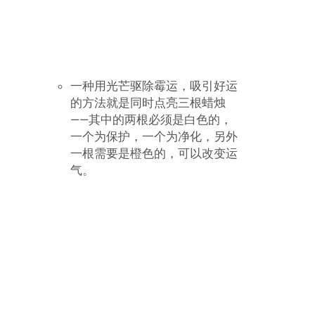
团
买
聚淘汇客服
药
优
添加微信，后期有一手…
惠
：
Read More
券
聚
包
淘
！
汇
客
服