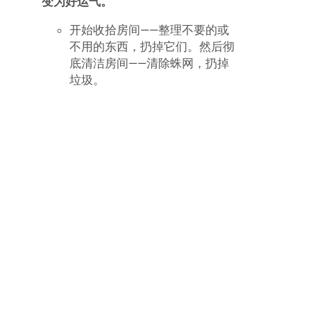
这些迷信，关注一下和这些事有关的
特定行为，否则你可能会不注意地就
给自己带来坏运。一些少知的能带来
坏运的例子有：
捡起一个反面朝上的硬币。
左手或左脚先穿衣服。
白天看见一只猫头鹰。
给男朋友织一双袜子——他将会
离开你。
杀死瓢虫或蜘蛛（特别是钱蜘
蛛）。
关上折刀是不好的，除非你是打
开它的人。
“脚朝着门睡会永远丢掉自己的灵
魂”。
猫头鹰在花园里叫三次。
在桌子上面或下面睡觉。
在周五去冒险。