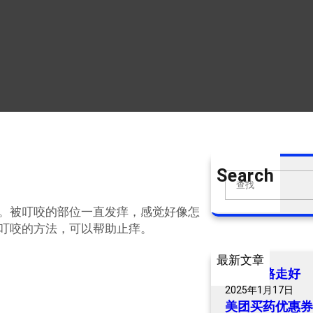
Search
S
e
。被叮咬的部位一直发痒，感觉好像怎
a
叮咬的方法，可以帮助止痒。
r
c
最新文章
h
爷爷一路走好
2025年1月17日
美团买药优惠