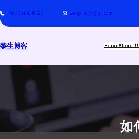
跳
至
+86 13016049532
wangluoyijia@qq.com
内
容
黎生博客
Home
About U
如