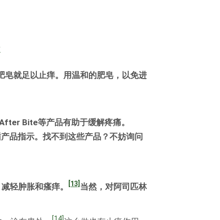
肥皂就足以止痒。用温和的肥皂，以免进
和After Bite等产品有助于缓解疼痛。
循产品指示。找不到这些产品？不妨询问
[13]
，减轻肿胀和瘙痒。
当然，对阿司匹林
[14]