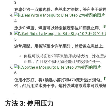
3
在患处涂一点嫩肉粉。先兑水才涂抹，等它变干后
4
[8
涂少许蜂蜜。蜂蜜可以舒缓被咬部位和稍微止痒。
5
涂苹果醋。用棉球蘸少许苹果醋，然后盖在患处上
你也可以将面粉和苹果醋拌成糊状物，涂在患
止痒，而且这个糊状物还能让被咬部位变干。
6
[
使用小苏打。将1汤匙小苏打和470毫升温水混匀。
钟，然后用温水洗干净。这种强碱溶液通常可以缓
方法 3: 使用压力