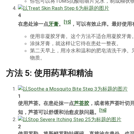
你也可以将TUMS抗酸咀嚼片兑水，制成糊状
4
[15]
在患处涂一点
牙膏
。
，可以有效止痒。最好使用
使用非凝胶牙膏。这个方法不适合用凝胶牙膏
涂抹牙膏，就这样让它待在患处一整夜。
第二天早上，用冷水和温和的肥皂清洗干净。
物质。
方法 5: 使用药草和精油
1
使用芦荟。在患处抹一点
芦荟胶
，或者将芦荟叶切
[16]
知，芦荟可以舒缓和治愈皮肤问题。
2
使用罗勒。将新鲜罗勒叶碾碎，直接涂在患处，也