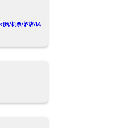
团购/机票/酒店/民