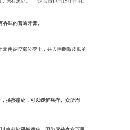
物，涂在患处。
这么做也有止痒作用。
有香味的普通牙膏。
。
牙膏使被咬部位变干，并去除刺激皮肤的
开，揉擦患处，可以缓解瘙痒。众所周
可以自然地缓解瘙痒，因为罗勒含有百里