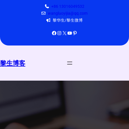
跳
+86 13016049532
至
wangluoyijia@qq.com
内
黎华生/黎生微博
容
Facebook
Instagram
X
YouTube
Pinterest
黎生博客