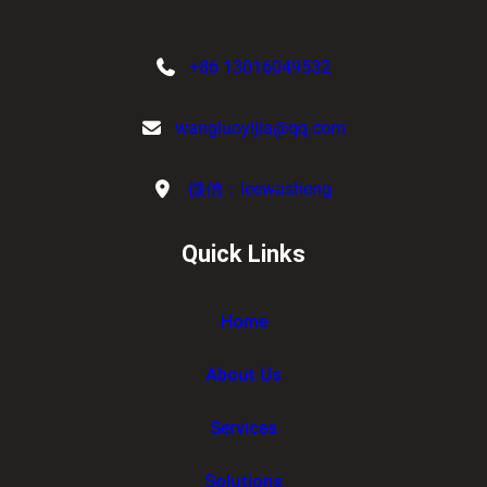
+86 13016049532
wangluoyijia@qq.com
微信：leewasheng
Quick Links
Home
About Us
Services
Solutions